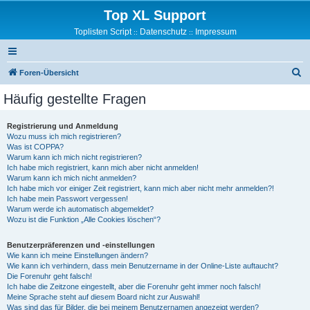
Top XL Support
Toplisten Script
Datenschutz
Impressum
::
::
S
Foren-Übersicht
u
Häufig gestellte Fragen
c
h
Registrierung und Anmeldung
Wozu muss ich mich registrieren?
e
Was ist COPPA?
Warum kann ich mich nicht registrieren?
Ich habe mich registriert, kann mich aber nicht anmelden!
Warum kann ich mich nicht anmelden?
Ich habe mich vor einiger Zeit registriert, kann mich aber nicht mehr anmelden?!
Ich habe mein Passwort vergessen!
Warum werde ich automatisch abgemeldet?
Wozu ist die Funktion „Alle Cookies löschen“?
Benutzerpräferenzen und -einstellungen
Wie kann ich meine Einstellungen ändern?
Wie kann ich verhindern, dass mein Benutzername in der Online-Liste auftaucht?
Die Forenuhr geht falsch!
Ich habe die Zeitzone eingestellt, aber die Forenuhr geht immer noch falsch!
Meine Sprache steht auf diesem Board nicht zur Auswahl!
Was sind das für Bilder, die bei meinem Benutzernamen angezeigt werden?