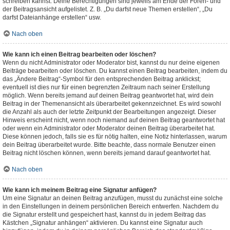
schreiben kannst. Deine Berechtigungen sind jeweils am Ende der Foren- und
der Beitragsansicht aufgelistet. Z. B. „Du darfst neue Themen erstellen“, „Du
darfst Dateianhänge erstellen“ usw.
Nach oben
Wie kann ich einen Beitrag bearbeiten oder löschen?
Wenn du nicht Administrator oder Moderator bist, kannst du nur deine eigenen
Beiträge bearbeiten oder löschen. Du kannst einen Beitrag bearbeiten, indem du
das „Ändere Beitrag“-Symbol für den entsprechenden Beitrag anklickst;
eventuell ist dies nur für einen begrenzten Zeitraum nach seiner Erstellung
möglich. Wenn bereits jemand auf deinen Beitrag geantwortet hat, wird dein
Beitrag in der Themenansicht als überarbeitet gekennzeichnet. Es wird sowohl
die Anzahl als auch der letzte Zeitpunkt der Bearbeitungen angezeigt. Dieser
Hinweis erscheint nicht, wenn noch niemand auf deinen Beitrag geantwortet hat
oder wenn ein Administrator oder Moderator deinen Beitrag überarbeitet hat.
Diese können jedoch, falls sie es für nötig halten, eine Notiz hinterlassen, warum
dein Beitrag überarbeitet wurde. Bitte beachte, dass normale Benutzer einen
Beitrag nicht löschen können, wenn bereits jemand darauf geantwortet hat.
Nach oben
Wie kann ich meinem Beitrag eine Signatur anfügen?
Um eine Signatur an deinen Beitrag anzufügen, musst du zunächst eine solche
in den Einstellungen in deinem persönlichen Bereich entwerfen. Nachdem du
die Signatur erstellt und gespeichert hast, kannst du in jedem Beitrag das
Kästchen „Signatur anhängen“ aktivieren. Du kannst eine Signatur auch