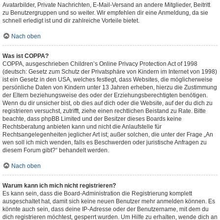
Avatarbilder, Private Nachrichten, E-Mail-Versand an andere Mitglieder, Beitritt
zu Benutzergruppen und so weiter. Wir empfehlen dir eine Anmeldung, da sie
schnell erledigt ist und dir zahlreiche Vorteile bietet.
Nach oben
Was ist COPPA?
COPPA, ausgeschrieben Children’s Online Privacy Protection Act of 1998
(deutsch: Gesetz zum Schutz der Privatsphäre von Kindern im Internet von 1998)
ist ein Gesetz in den USA, welches festlegt, dass Websites, die möglicherweise
persönliche Daten von Kindern unter 13 Jahren erheben, hierzu die Zustimmung
der Eltern beziehungsweise des oder der Erziehungsberechtigten benötigen.
Wenn du dir unsicher bist, ob dies auf dich oder die Website, auf der du dich zu
registrieren versuchst, zutrifft, ziehe einen rechtlichen Beistand zu Rate. Bitte
beachte, dass phpBB Limited und der Besitzer dieses Boards keine
Rechtsberatung anbieten kann und nicht die Anlaufstelle für
Rechtsangelegenheiten jeglicher Art ist; außer solchen, die unter der Frage „An
wen soll ich mich wenden, falls es Beschwerden oder juristische Anfragen zu
diesem Forum gibt?“ behandelt werden.
Nach oben
Warum kann ich mich nicht registrieren?
Es kann sein, dass die Board-Administration die Registrierung komplett
ausgeschaltet hat, damit sich keine neuen Benutzer mehr anmelden können. Es
könnte auch sein, dass deine IP-Adresse oder der Benutzername, mit dem du
dich registrieren möchtest, gesperrt wurden. Um Hilfe zu erhalten, wende dich an