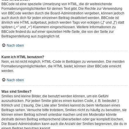
BBCode ist eine spezielle Umsetzung von HTML, die dir weitreichende
Formatierungsmöglichkeiten für deinen Text gibt. Die Rechte zur Verwendung
von BBCode werden durch die Board-Administration vergeben, können jedoch
auch durch dich für jeden einzelnen Beitrag deaktiviert werden. BBCode ist
ähnlich wie HTML aufgebaut, jedoch werden Tags von eckigen („[“ und „]“) statt
spitzen („<“ und „>“) Klammern eingeschlossen. Weitere Informationen zu
BBCode findest du auf einer speziellen Hilfe-Seite, die von der Seite zur
Beitragserstellung aus zugänglich ist.
Nach oben
Kann ich HTML benutzen?
Nein, es ist nicht möglich, HTML-Code in Beiträgen zu verwenden. Die meisten
Formatierungsmöglichkeiten, die HTML bietet, können über BBCode erreicht
werden.
Nach oben
Was sind Smilies?
Smilies sind kleine Bilder, die benutzt werden können, um ein Gefühl
auszudrücken. Für jeden Smilie gibt es einen kurzen Code, z. B. bedeutet :)
fröhlich und :( traurig. Die Liste aller Smilies kannst du beim Verfassen eines
Beitrags sehen. Versuche bitte trotzdem, Smilies nicht zu häufig zu benutzen, sie
können einen Beitrag schnell unlesbar machen und ein Moderator könnte
deshalb deinen Beitrag entsprechend überarbeiten oder gar komplett löschen.
Die Board-Administration kann auch die Anzahl der Smilies begrenzen, die du in
einem Beitrag benutzen kannst.