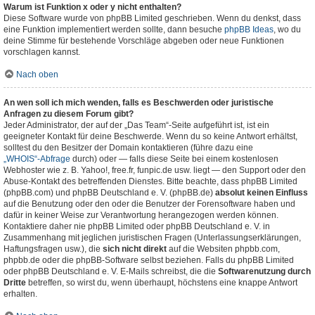
Warum ist Funktion x oder y nicht enthalten?
Diese Software wurde von phpBB Limited geschrieben. Wenn du denkst, dass
eine Funktion implementiert werden sollte, dann besuche
phpBB Ideas
, wo du
deine Stimme für bestehende Vorschläge abgeben oder neue Funktionen
vorschlagen kannst.
Nach oben
An wen soll ich mich wenden, falls es Beschwerden oder juristische
Anfragen zu diesem Forum gibt?
Jeder Administrator, der auf der „Das Team“-Seite aufgeführt ist, ist ein
geeigneter Kontakt für deine Beschwerde. Wenn du so keine Antwort erhältst,
solltest du den Besitzer der Domain kontaktieren (führe dazu eine
„WHOIS“-Abfrage
durch) oder — falls diese Seite bei einem kostenlosen
Webhoster wie z. B. Yahoo!, free.fr, funpic.de usw. liegt — den Support oder den
Abuse-Kontakt des betreffenden Dienstes. Bitte beachte, dass phpBB Limited
(phpBB.com) und phpBB Deutschland e. V. (phpBB.de)
absolut keinen Einfluss
auf die Benutzung oder den oder die Benutzer der Forensoftware haben und
dafür in keiner Weise zur Verantwortung herangezogen werden können.
Kontaktiere daher nie phpBB Limited oder phpBB Deutschland e. V. in
Zusammenhang mit jeglichen juristischen Fragen (Unterlassungserklärungen,
Haftungsfragen usw.), die
sich nicht direkt
auf die Websiten phpbb.com,
phpbb.de oder die phpBB-Software selbst beziehen. Falls du phpBB Limited
oder phpBB Deutschland e. V. E-Mails schreibst, die die
Softwarenutzung durch
Dritte
betreffen, so wirst du, wenn überhaupt, höchstens eine knappe Antwort
erhalten.