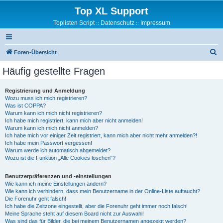
Top XL Support
Toplisten Script
Datenschutz
Impressum
::
::
S
Foren-Übersicht
u
Häufig gestellte Fragen
c
h
Registrierung und Anmeldung
Wozu muss ich mich registrieren?
e
Was ist COPPA?
Warum kann ich mich nicht registrieren?
Ich habe mich registriert, kann mich aber nicht anmelden!
Warum kann ich mich nicht anmelden?
Ich habe mich vor einiger Zeit registriert, kann mich aber nicht mehr anmelden?!
Ich habe mein Passwort vergessen!
Warum werde ich automatisch abgemeldet?
Wozu ist die Funktion „Alle Cookies löschen“?
Benutzerpräferenzen und -einstellungen
Wie kann ich meine Einstellungen ändern?
Wie kann ich verhindern, dass mein Benutzername in der Online-Liste auftaucht?
Die Forenuhr geht falsch!
Ich habe die Zeitzone eingestellt, aber die Forenuhr geht immer noch falsch!
Meine Sprache steht auf diesem Board nicht zur Auswahl!
Was sind das für Bilder, die bei meinem Benutzernamen angezeigt werden?