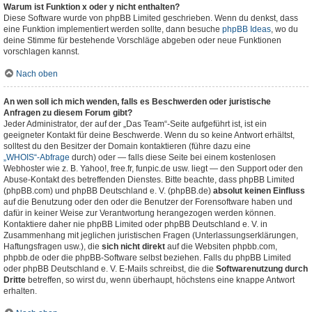
Warum ist Funktion x oder y nicht enthalten?
Diese Software wurde von phpBB Limited geschrieben. Wenn du denkst, dass
eine Funktion implementiert werden sollte, dann besuche
phpBB Ideas
, wo du
deine Stimme für bestehende Vorschläge abgeben oder neue Funktionen
vorschlagen kannst.
Nach oben
An wen soll ich mich wenden, falls es Beschwerden oder juristische
Anfragen zu diesem Forum gibt?
Jeder Administrator, der auf der „Das Team“-Seite aufgeführt ist, ist ein
geeigneter Kontakt für deine Beschwerde. Wenn du so keine Antwort erhältst,
solltest du den Besitzer der Domain kontaktieren (führe dazu eine
„WHOIS“-Abfrage
durch) oder — falls diese Seite bei einem kostenlosen
Webhoster wie z. B. Yahoo!, free.fr, funpic.de usw. liegt — den Support oder den
Abuse-Kontakt des betreffenden Dienstes. Bitte beachte, dass phpBB Limited
(phpBB.com) und phpBB Deutschland e. V. (phpBB.de)
absolut keinen Einfluss
auf die Benutzung oder den oder die Benutzer der Forensoftware haben und
dafür in keiner Weise zur Verantwortung herangezogen werden können.
Kontaktiere daher nie phpBB Limited oder phpBB Deutschland e. V. in
Zusammenhang mit jeglichen juristischen Fragen (Unterlassungserklärungen,
Haftungsfragen usw.), die
sich nicht direkt
auf die Websiten phpbb.com,
phpbb.de oder die phpBB-Software selbst beziehen. Falls du phpBB Limited
oder phpBB Deutschland e. V. E-Mails schreibst, die die
Softwarenutzung durch
Dritte
betreffen, so wirst du, wenn überhaupt, höchstens eine knappe Antwort
erhalten.