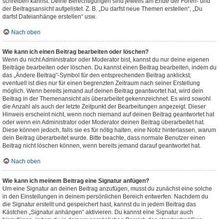
schreiben kannst. Deine Berechtigungen sind jeweils am Ende der Foren- und
der Beitragsansicht aufgelistet. Z. B. „Du darfst neue Themen erstellen“, „Du
darfst Dateianhänge erstellen“ usw.
Nach oben
Wie kann ich einen Beitrag bearbeiten oder löschen?
Wenn du nicht Administrator oder Moderator bist, kannst du nur deine eigenen
Beiträge bearbeiten oder löschen. Du kannst einen Beitrag bearbeiten, indem du
das „Ändere Beitrag“-Symbol für den entsprechenden Beitrag anklickst;
eventuell ist dies nur für einen begrenzten Zeitraum nach seiner Erstellung
möglich. Wenn bereits jemand auf deinen Beitrag geantwortet hat, wird dein
Beitrag in der Themenansicht als überarbeitet gekennzeichnet. Es wird sowohl
die Anzahl als auch der letzte Zeitpunkt der Bearbeitungen angezeigt. Dieser
Hinweis erscheint nicht, wenn noch niemand auf deinen Beitrag geantwortet hat
oder wenn ein Administrator oder Moderator deinen Beitrag überarbeitet hat.
Diese können jedoch, falls sie es für nötig halten, eine Notiz hinterlassen, warum
dein Beitrag überarbeitet wurde. Bitte beachte, dass normale Benutzer einen
Beitrag nicht löschen können, wenn bereits jemand darauf geantwortet hat.
Nach oben
Wie kann ich meinem Beitrag eine Signatur anfügen?
Um eine Signatur an deinen Beitrag anzufügen, musst du zunächst eine solche
in den Einstellungen in deinem persönlichen Bereich entwerfen. Nachdem du
die Signatur erstellt und gespeichert hast, kannst du in jedem Beitrag das
Kästchen „Signatur anhängen“ aktivieren. Du kannst eine Signatur auch