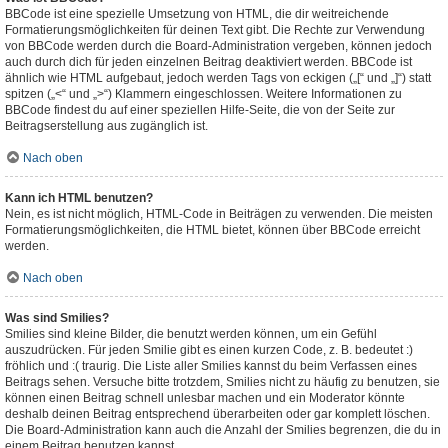
BBCode ist eine spezielle Umsetzung von HTML, die dir weitreichende
Formatierungsmöglichkeiten für deinen Text gibt. Die Rechte zur Verwendung
von BBCode werden durch die Board-Administration vergeben, können jedoch
auch durch dich für jeden einzelnen Beitrag deaktiviert werden. BBCode ist
ähnlich wie HTML aufgebaut, jedoch werden Tags von eckigen („[“ und „]“) statt
spitzen („<“ und „>“) Klammern eingeschlossen. Weitere Informationen zu
BBCode findest du auf einer speziellen Hilfe-Seite, die von der Seite zur
Beitragserstellung aus zugänglich ist.
Nach oben
Kann ich HTML benutzen?
Nein, es ist nicht möglich, HTML-Code in Beiträgen zu verwenden. Die meisten
Formatierungsmöglichkeiten, die HTML bietet, können über BBCode erreicht
werden.
Nach oben
Was sind Smilies?
Smilies sind kleine Bilder, die benutzt werden können, um ein Gefühl
auszudrücken. Für jeden Smilie gibt es einen kurzen Code, z. B. bedeutet :)
fröhlich und :( traurig. Die Liste aller Smilies kannst du beim Verfassen eines
Beitrags sehen. Versuche bitte trotzdem, Smilies nicht zu häufig zu benutzen, sie
können einen Beitrag schnell unlesbar machen und ein Moderator könnte
deshalb deinen Beitrag entsprechend überarbeiten oder gar komplett löschen.
Die Board-Administration kann auch die Anzahl der Smilies begrenzen, die du in
einem Beitrag benutzen kannst.