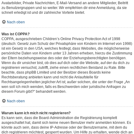
Avatarbilder, Private Nachrichten, E-Mail-Versand an andere Mitglieder, Beitritt
zu Benutzergruppen und so weiter. Wir empfehlen dir eine Anmeldung, da sie
schnell erledigt ist und dir zahlreiche Vorteile bietet.
Nach oben
Was ist COPPA?
COPPA, ausgeschrieben Children’s Online Privacy Protection Act of 1998
(deutsch: Gesetz zum Schutz der Privatsphäre von Kindern im Internet von 1998)
ist ein Gesetz in den USA, welches festlegt, dass Websites, die möglicherweise
persönliche Daten von Kindern unter 13 Jahren erheben, hierzu die Zustimmung
der Eltern beziehungsweise des oder der Erziehungsberechtigten benötigen.
Wenn du dir unsicher bist, ob dies auf dich oder die Website, auf der du dich zu
registrieren versuchst, zutrifft, ziehe einen rechtlichen Beistand zu Rate. Bitte
beachte, dass phpBB Limited und der Besitzer dieses Boards keine
Rechtsberatung anbieten kann und nicht die Anlaufstelle für
Rechtsangelegenheiten jeglicher Art ist; außer solchen, die unter der Frage „An
wen soll ich mich wenden, falls es Beschwerden oder juristische Anfragen zu
diesem Forum gibt?“ behandelt werden.
Nach oben
Warum kann ich mich nicht registrieren?
Es kann sein, dass die Board-Administration die Registrierung komplett
ausgeschaltet hat, damit sich keine neuen Benutzer mehr anmelden können. Es
könnte auch sein, dass deine IP-Adresse oder der Benutzername, mit dem du
dich registrieren möchtest, gesperrt wurden. Um Hilfe zu erhalten, wende dich an