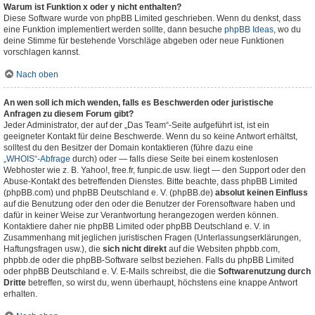
Warum ist Funktion x oder y nicht enthalten?
Diese Software wurde von phpBB Limited geschrieben. Wenn du denkst, dass
eine Funktion implementiert werden sollte, dann besuche
phpBB Ideas
, wo du
deine Stimme für bestehende Vorschläge abgeben oder neue Funktionen
vorschlagen kannst.
Nach oben
An wen soll ich mich wenden, falls es Beschwerden oder juristische
Anfragen zu diesem Forum gibt?
Jeder Administrator, der auf der „Das Team“-Seite aufgeführt ist, ist ein
geeigneter Kontakt für deine Beschwerde. Wenn du so keine Antwort erhältst,
solltest du den Besitzer der Domain kontaktieren (führe dazu eine
„WHOIS“-Abfrage
durch) oder — falls diese Seite bei einem kostenlosen
Webhoster wie z. B. Yahoo!, free.fr, funpic.de usw. liegt — den Support oder den
Abuse-Kontakt des betreffenden Dienstes. Bitte beachte, dass phpBB Limited
(phpBB.com) und phpBB Deutschland e. V. (phpBB.de)
absolut keinen Einfluss
auf die Benutzung oder den oder die Benutzer der Forensoftware haben und
dafür in keiner Weise zur Verantwortung herangezogen werden können.
Kontaktiere daher nie phpBB Limited oder phpBB Deutschland e. V. in
Zusammenhang mit jeglichen juristischen Fragen (Unterlassungserklärungen,
Haftungsfragen usw.), die
sich nicht direkt
auf die Websiten phpbb.com,
phpbb.de oder die phpBB-Software selbst beziehen. Falls du phpBB Limited
oder phpBB Deutschland e. V. E-Mails schreibst, die die
Softwarenutzung durch
Dritte
betreffen, so wirst du, wenn überhaupt, höchstens eine knappe Antwort
erhalten.