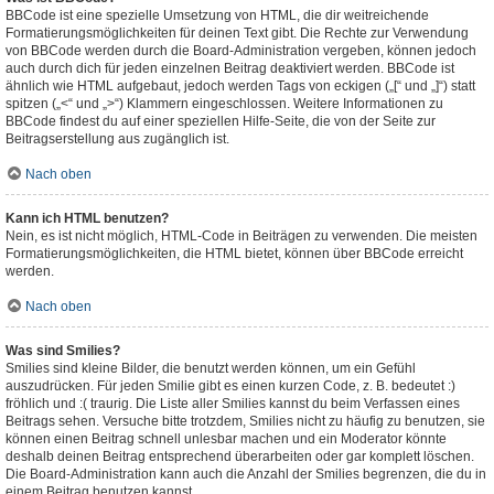
BBCode ist eine spezielle Umsetzung von HTML, die dir weitreichende
Formatierungsmöglichkeiten für deinen Text gibt. Die Rechte zur Verwendung
von BBCode werden durch die Board-Administration vergeben, können jedoch
auch durch dich für jeden einzelnen Beitrag deaktiviert werden. BBCode ist
ähnlich wie HTML aufgebaut, jedoch werden Tags von eckigen („[“ und „]“) statt
spitzen („<“ und „>“) Klammern eingeschlossen. Weitere Informationen zu
BBCode findest du auf einer speziellen Hilfe-Seite, die von der Seite zur
Beitragserstellung aus zugänglich ist.
Nach oben
Kann ich HTML benutzen?
Nein, es ist nicht möglich, HTML-Code in Beiträgen zu verwenden. Die meisten
Formatierungsmöglichkeiten, die HTML bietet, können über BBCode erreicht
werden.
Nach oben
Was sind Smilies?
Smilies sind kleine Bilder, die benutzt werden können, um ein Gefühl
auszudrücken. Für jeden Smilie gibt es einen kurzen Code, z. B. bedeutet :)
fröhlich und :( traurig. Die Liste aller Smilies kannst du beim Verfassen eines
Beitrags sehen. Versuche bitte trotzdem, Smilies nicht zu häufig zu benutzen, sie
können einen Beitrag schnell unlesbar machen und ein Moderator könnte
deshalb deinen Beitrag entsprechend überarbeiten oder gar komplett löschen.
Die Board-Administration kann auch die Anzahl der Smilies begrenzen, die du in
einem Beitrag benutzen kannst.