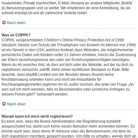
Avatarbilder, Private Nachrichten, E-Mail-Versand an andere Mitglieder, Beitritt
zu Benutzergruppen und so weiter. Wir empfehlen dir eine Anmeldung, da sie
schnell erledigt ist und dir zahlreiche Vorteile bietet.
Nach oben
Was ist COPPA?
COPPA, ausgeschrieben Children’s Online Privacy Protection Act of 1998
(deutsch: Gesetz zum Schutz der Privatsphäre von Kindern im Internet von 1998)
ist ein Gesetz in den USA, welches festlegt, dass Websites, die möglicherweise
persönliche Daten von Kindern unter 13 Jahren erheben, hierzu die Zustimmung
der Eltern beziehungsweise des oder der Erziehungsberechtigten benötigen.
Wenn du dir unsicher bist, ob dies auf dich oder die Website, auf der du dich zu
registrieren versuchst, zutrifft, ziehe einen rechtlichen Beistand zu Rate. Bitte
beachte, dass phpBB Limited und der Besitzer dieses Boards keine
Rechtsberatung anbieten kann und nicht die Anlaufstelle für
Rechtsangelegenheiten jeglicher Art ist; außer solchen, die unter der Frage „An
wen soll ich mich wenden, falls es Beschwerden oder juristische Anfragen zu
diesem Forum gibt?“ behandelt werden.
Nach oben
Warum kann ich mich nicht registrieren?
Es kann sein, dass die Board-Administration die Registrierung komplett
ausgeschaltet hat, damit sich keine neuen Benutzer mehr anmelden können. Es
könnte auch sein, dass deine IP-Adresse oder der Benutzername, mit dem du
dich registrieren möchtest, gesperrt wurden. Um Hilfe zu erhalten, wende dich an