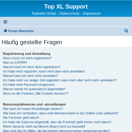
Top XL Support
Toplisten Script
Datenschutz
Impressum
::
::
S
Foren-Übersicht
u
Häufig gestellte Fragen
c
h
Registrierung und Anmeldung
Wozu muss ich mich registrieren?
e
Was ist COPPA?
Warum kann ich mich nicht registrieren?
Ich habe mich registriert, kann mich aber nicht anmelden!
Warum kann ich mich nicht anmelden?
Ich habe mich vor einiger Zeit registriert, kann mich aber nicht mehr anmelden?!
Ich habe mein Passwort vergessen!
Warum werde ich automatisch abgemeldet?
Wozu ist die Funktion „Alle Cookies löschen“?
Benutzerpräferenzen und -einstellungen
Wie kann ich meine Einstellungen ändern?
Wie kann ich verhindern, dass mein Benutzername in der Online-Liste auftaucht?
Die Forenuhr geht falsch!
Ich habe die Zeitzone eingestellt, aber die Forenuhr geht immer noch falsch!
Meine Sprache steht auf diesem Board nicht zur Auswahl!
Was sind das für Bilder, die bei meinem Benutzernamen angezeigt werden?