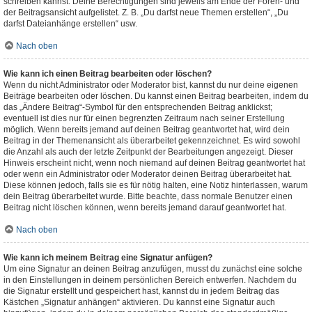
schreiben kannst. Deine Berechtigungen sind jeweils am Ende der Foren- und
der Beitragsansicht aufgelistet. Z. B. „Du darfst neue Themen erstellen“, „Du
darfst Dateianhänge erstellen“ usw.
Nach oben
Wie kann ich einen Beitrag bearbeiten oder löschen?
Wenn du nicht Administrator oder Moderator bist, kannst du nur deine eigenen
Beiträge bearbeiten oder löschen. Du kannst einen Beitrag bearbeiten, indem du
das „Ändere Beitrag“-Symbol für den entsprechenden Beitrag anklickst;
eventuell ist dies nur für einen begrenzten Zeitraum nach seiner Erstellung
möglich. Wenn bereits jemand auf deinen Beitrag geantwortet hat, wird dein
Beitrag in der Themenansicht als überarbeitet gekennzeichnet. Es wird sowohl
die Anzahl als auch der letzte Zeitpunkt der Bearbeitungen angezeigt. Dieser
Hinweis erscheint nicht, wenn noch niemand auf deinen Beitrag geantwortet hat
oder wenn ein Administrator oder Moderator deinen Beitrag überarbeitet hat.
Diese können jedoch, falls sie es für nötig halten, eine Notiz hinterlassen, warum
dein Beitrag überarbeitet wurde. Bitte beachte, dass normale Benutzer einen
Beitrag nicht löschen können, wenn bereits jemand darauf geantwortet hat.
Nach oben
Wie kann ich meinem Beitrag eine Signatur anfügen?
Um eine Signatur an deinen Beitrag anzufügen, musst du zunächst eine solche
in den Einstellungen in deinem persönlichen Bereich entwerfen. Nachdem du
die Signatur erstellt und gespeichert hast, kannst du in jedem Beitrag das
Kästchen „Signatur anhängen“ aktivieren. Du kannst eine Signatur auch