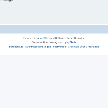
d bewegst.
Powered by
phpBB
® Forum Software © phpBB Limited
Deutsche Übersetzung durch
phpBB.de
Datenschutz
|
Nutzungsbedingungen
|
Festivalticker
|
Festivals 2026
|
Freikarten