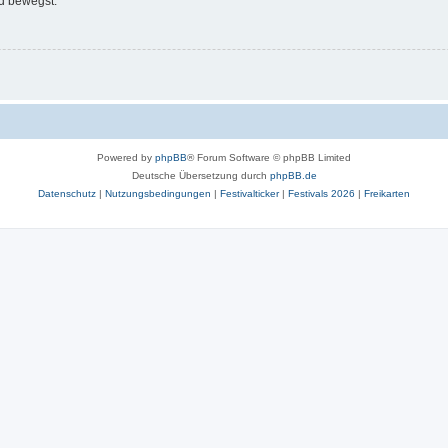
d bewegst.
Powered by
phpBB
® Forum Software © phpBB Limited
Deutsche Übersetzung durch
phpBB.de
Datenschutz
|
Nutzungsbedingungen
|
Festivalticker
|
Festivals 2026
|
Freikarten