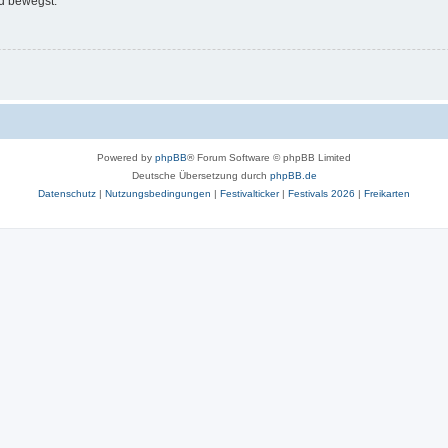
d bewegst.
Powered by
phpBB
® Forum Software © phpBB Limited
Deutsche Übersetzung durch
phpBB.de
Datenschutz
|
Nutzungsbedingungen
|
Festivalticker
|
Festivals 2026
|
Freikarten