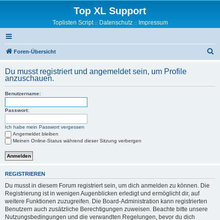
Top XL Support
Toplisten Script
Datenschutz
Impressum
::
::
S
Foren-Übersicht
u
Du musst registriert und angemeldet sein, um Profile
c
anzuschauen.
h
Benutzername:
e
Passwort:
Ich habe mein Passwort vergessen
Angemeldet bleiben
Meinen Online-Status während dieser Sitzung verbergen
REGISTRIEREN
Du musst in diesem Forum registriert sein, um dich anmelden zu können. Die
Registrierung ist in wenigen Augenblicken erledigt und ermöglicht dir, auf
weitere Funktionen zuzugreifen. Die Board-Administration kann registrierten
Benutzern auch zusätzliche Berechtigungen zuweisen. Beachte bitte unsere
Nutzungsbedingungen und die verwandten Regelungen, bevor du dich