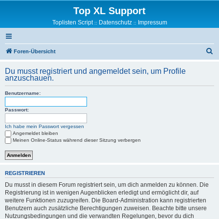
Top XL Support
Toplisten Script
Datenschutz
Impressum
::
::
S
Foren-Übersicht
u
Du musst registriert und angemeldet sein, um Profile
c
anzuschauen.
h
Benutzername:
e
Passwort:
Ich habe mein Passwort vergessen
Angemeldet bleiben
Meinen Online-Status während dieser Sitzung verbergen
REGISTRIEREN
Du musst in diesem Forum registriert sein, um dich anmelden zu können. Die
Registrierung ist in wenigen Augenblicken erledigt und ermöglicht dir, auf
weitere Funktionen zuzugreifen. Die Board-Administration kann registrierten
Benutzern auch zusätzliche Berechtigungen zuweisen. Beachte bitte unsere
Nutzungsbedingungen und die verwandten Regelungen, bevor du dich