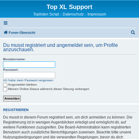
Top XL Support
Toplisten Script
Datenschutz
Impressum
::
::
S
Foren-Übersicht
u
Du musst registriert und angemeldet sein, um Profile
c
anzuschauen.
h
Benutzername:
e
Passwort:
Ich habe mein Passwort vergessen
Angemeldet bleiben
Meinen Online-Status während dieser Sitzung verbergen
REGISTRIEREN
Du musst in diesem Forum registriert sein, um dich anmelden zu können. Die
Registrierung ist in wenigen Augenblicken erledigt und ermöglicht dir, auf
weitere Funktionen zuzugreifen. Die Board-Administration kann registrierten
Benutzern auch zusätzliche Berechtigungen zuweisen. Beachte bitte unsere
Nutzungsbedingungen und die verwandten Regelungen, bevor du dich