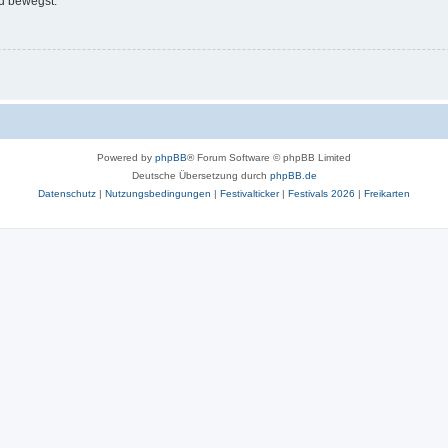
d bewegst.
Powered by
phpBB
® Forum Software © phpBB Limited
Deutsche Übersetzung durch
phpBB.de
Datenschutz
|
Nutzungsbedingungen
|
Festivalticker
|
Festivals 2026
|
Freikarten