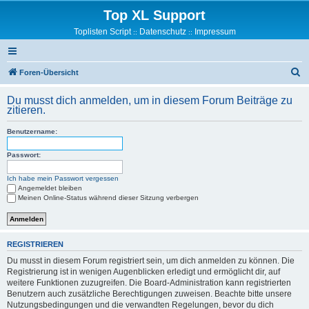
Top XL Support
Toplisten Script
Datenschutz
Impressum
::
::
S
Foren-Übersicht
u
Du musst dich anmelden, um in diesem Forum Beiträge zu
c
zitieren.
h
Benutzername:
e
Passwort:
Ich habe mein Passwort vergessen
Angemeldet bleiben
Meinen Online-Status während dieser Sitzung verbergen
REGISTRIEREN
Du musst in diesem Forum registriert sein, um dich anmelden zu können. Die
Registrierung ist in wenigen Augenblicken erledigt und ermöglicht dir, auf
weitere Funktionen zuzugreifen. Die Board-Administration kann registrierten
Benutzern auch zusätzliche Berechtigungen zuweisen. Beachte bitte unsere
Nutzungsbedingungen und die verwandten Regelungen, bevor du dich