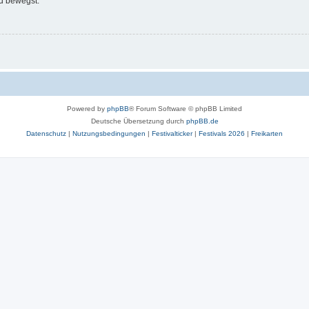
d bewegst.
Powered by
phpBB
® Forum Software © phpBB Limited
Deutsche Übersetzung durch
phpBB.de
Datenschutz
|
Nutzungsbedingungen
|
Festivalticker
|
Festivals 2026
|
Freikarten