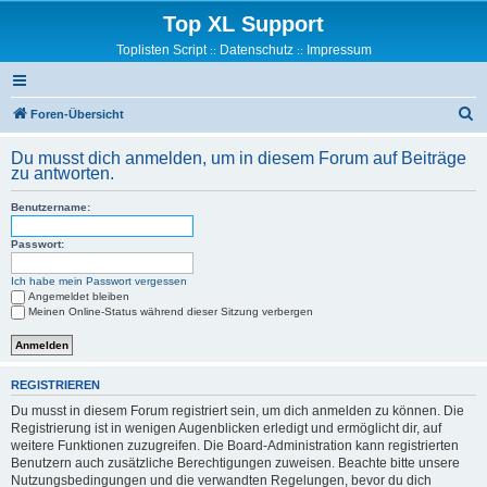
Top XL Support
Toplisten Script
Datenschutz
Impressum
::
::
S
Foren-Übersicht
u
Du musst dich anmelden, um in diesem Forum auf Beiträge
c
zu antworten.
h
Benutzername:
e
Passwort:
Ich habe mein Passwort vergessen
Angemeldet bleiben
Meinen Online-Status während dieser Sitzung verbergen
REGISTRIEREN
Du musst in diesem Forum registriert sein, um dich anmelden zu können. Die
Registrierung ist in wenigen Augenblicken erledigt und ermöglicht dir, auf
weitere Funktionen zuzugreifen. Die Board-Administration kann registrierten
Benutzern auch zusätzliche Berechtigungen zuweisen. Beachte bitte unsere
Nutzungsbedingungen und die verwandten Regelungen, bevor du dich