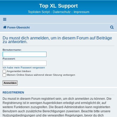
Top XL Support
Toplisten Script
Datenschutz
Impressum
::
::
S
Foren-Übersicht
u
Du musst dich anmelden, um in diesem Forum auf Beiträge
c
zu antworten.
h
Benutzername:
e
Passwort:
Ich habe mein Passwort vergessen
Angemeldet bleiben
Meinen Online-Status während dieser Sitzung verbergen
REGISTRIEREN
Du musst in diesem Forum registriert sein, um dich anmelden zu können. Die
Registrierung ist in wenigen Augenblicken erledigt und ermöglicht dir, auf
weitere Funktionen zuzugreifen. Die Board-Administration kann registrierten
Benutzern auch zusätzliche Berechtigungen zuweisen. Beachte bitte unsere
Nutzungsbedingungen und die verwandten Regelungen, bevor du dich