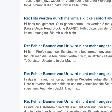
Topliste geht jetzt wieder. Im Admin sollte es unter Werbun
topxl_promotial die Spalte row in zeile umbe...
Re: Hits werden durch mehrmals klicken sofort all
Hi habs mal getestet. Outs gehen normal. Ins werden 2 mal 
(Cross-Origin Read Blocking (CORB)). Führt dazu, das der Co
keine Lösung für. Bin mir auch nicht ...
Re: Fehler Banner von Url wird nicht mehr angeze
Hi Is im Firefox auch so. Scheints wird bestimmten unversch
tun, ob man die Seiten, denen vertraut wird, in letzter Zeit 
ToDo-Liste. Update is in der Mach...
Re: Fehler Banner von Url wird nicht mehr angeze
Hi das is mir auch schon auf anderen Websites aufgefallen. 
Liste nur verschlüsselt anbieten und nur verschlüsselte Sei
speichern. Auch den Backlink nur mi...
Re: Fehler Banner von Url wird nicht mehr angeze
Hi rufst du Liste/Admin verschlüsselt auf oder nur über http
du die Liste über https aufrufst, werden aus Sicherheitsgrü