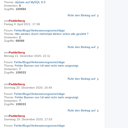
Thema:
Update auf MySQL 8.0
Antworten:
6
Zugriffe:
100694
Rufe den Beitrag auf
von
Paddelberg
Freitag 9. April 2021, 17:38
Forum:
Fehler/Bugs/Verbesserungsvorschläge
Thema:
Hits werden durch mehrmals klicken sofort alle gezählt ?
Antworten:
2
Zugriffe:
68069
Rufe den Beitrag auf
von
Paddelberg
Montag 21. Dezember 2020, 22:11
Forum:
Fehler/Bugs/Verbesserungsvorschläge
Thema:
Fehler Banner von Url wird nicht mehr angezeigt
Antworten:
7
Zugriffe:
106033
Rufe den Beitrag auf
von
Paddelberg
Sonntag 20. Dezember 2020, 16:49
Forum:
Fehler/Bugs/Verbesserungsvorschläge
Thema:
Fehler Banner von Url wird nicht mehr angezeigt
Antworten:
7
Zugriffe:
106033
Rufe den Beitrag auf
von
Paddelberg
Samstag 19. Dezember 2020, 17:03
Forum:
Fehler/Bugs/Verbesserungsvorschläge