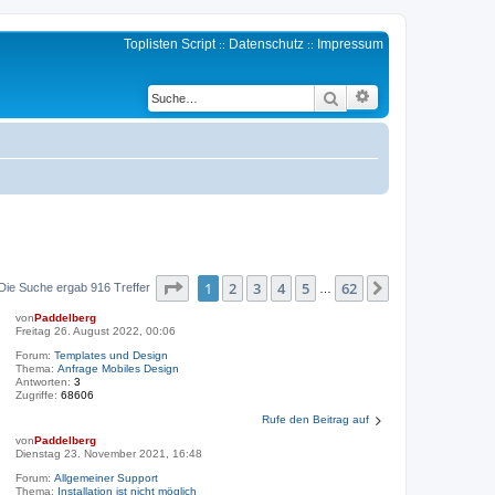
Toplisten Script
Datenschutz
Impressum
::
::
Erweiterte Suche
Suche
Seite
1
von
62
1
2
3
4
5
62
Nächste
Die Suche ergab 916 Treffer
…
von
Paddelberg
Freitag 26. August 2022, 00:06
Forum:
Templates und Design
Thema:
Anfrage Mobiles Design
Antworten:
3
Zugriffe:
68606
Rufe den Beitrag auf
von
Paddelberg
Dienstag 23. November 2021, 16:48
Forum:
Allgemeiner Support
Thema:
Installation ist nicht möglich