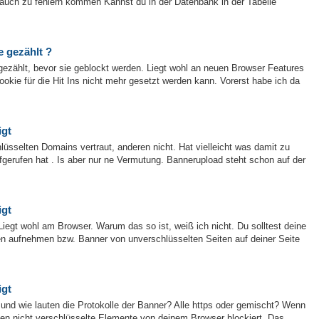
g auch zu fehlern kommen Kannst du in der Datenbank in der Tabelle
e gezählt ?
gezählt, bevor sie geblockt werden. Liegt wohl an neuen Browser Features
okie für die Hit Ins nicht mehr gesetzt werden kann. Vorerst habe ich da
igt
lüsselten Domains vertraut, anderen nicht. Hat vielleicht was damit zu
aufgerufen hat . Is aber nur ne Vermutung. Bannerupload steht schon auf der
igt
Liegt wohl am Browser. Warum das so ist, weiß ich nicht. Du solltest deine
ten aufnehmen bzw. Banner von unverschlüsselten Seiten auf deiner Seite
igt
? und wie lauten die Protokolle der Banner? Alle https oder gemischt? Wenn
nden nicht verschlüsselte Elemente von deinem Browser blockiert. Das