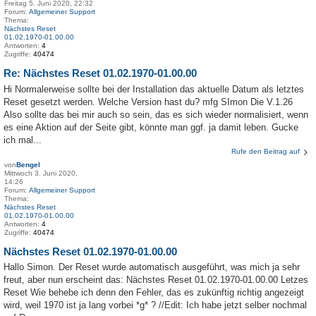
Freitag 5. Juni 2020, 22:32
Forum:
Allgemeiner Support
Thema:
Nächstes Reset
01.02.1970-01.00.00
Antworten:
4
Zugriffe:
40474
Re: Nächstes Reset 01.02.1970-01.00.00
Hi Normalerweise sollte bei der Installation das aktuelle Datum als letztes
Reset gesetzt werden. Welche Version hast du? mfg SImon Die V.1.26
Also sollte das bei mir auch so sein, das es sich wieder normalisiert, wenn
es eine Aktion auf der Seite gibt, könnte man ggf. ja damit leben. Gucke
ich mal...
Rufe den Beitrag auf
von
Bengel
Mittwoch 3. Juni 2020,
14:26
Forum:
Allgemeiner Support
Thema:
Nächstes Reset
01.02.1970-01.00.00
Antworten:
4
Zugriffe:
40474
Nächstes Reset 01.02.1970-01.00.00
Hallo Simon. Der Reset wurde automatisch ausgeführt, was mich ja sehr
freut, aber nun erscheint das: Nächstes Reset 01.02.1970-01.00.00 Letzes
Reset Wie behebe ich denn den Fehler, das es zukünftig richtig angezeigt
wird, weil 1970 ist ja lang vorbei *g* ? //Edit: Ich habe jetzt selber nochmal