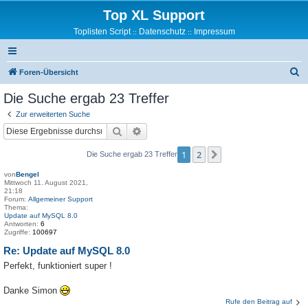
Top XL Support
Toplisten Script
Datenschutz
Impressum
::
::
S
Foren-Übersicht
u
Die Suche ergab 23 Treffer
c
Zur erweiterten Suche
h
Suche
Erweiterte Suche
e
1
2
Nächste
Die Suche ergab 23 Treffer
von
Bengel
Mittwoch 11. August 2021,
21:18
Forum:
Allgemeiner Support
Thema:
Update auf MySQL 8.0
Antworten:
6
Zugriffe:
100697
Re: Update auf MySQL 8.0
Perfekt, funktioniert super !
Danke Simon
Rufe den Beitrag auf