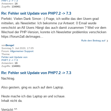
PHP7.2 -> 7.3
Antworten:
16
Zugriffe:
134961
Re: Fehler seit Update von PHP7.2 -> 7.3
Perfekt. Vielen Dank Simon :-) Frage, ich wollte das den Usern grad
mitteilen, als Newsletter. Ich bekomme zur Antwort: 0 Email wurde
verschickt an All Users Hängt das auch damit zusammen ? Weil vor dem
Wechsel der PHP-Version, konnte ich Newsletter problemlos verschicken
https://forum2all.de/images...
Rufe den Beitrag auf
von
Bengel
Sonntag 5. Juli 2020, 17:05
Forum:
Allgemeiner Support
Thema:
Fehler seit Update von
PHP7.2 -> 7.3
Antworten:
16
Zugriffe:
134961
Re: Fehler seit Update von PHP7.2 -> 7.3
Nachtrag.
Also gestern, ging es auch auf dem Laptop.
Heute mache ich das Laptop an und schaue.
Inhalt nicht da.
Verrückt ^^