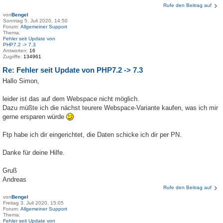
Rufe den Beitrag auf
von
Bengel
Sonntag 5. Juli 2020, 14:50
Forum:
Allgemeiner Support
Thema:
Fehler seit Update von
PHP7.2 -> 7.3
Antworten:
16
Zugriffe:
134961
Re: Fehler seit Update von PHP7.2 -> 7.3
Hallo Simon,
leider ist das auf dem Webspace nicht möglich.
Dazu müßte ich die nächst teurere Webspace-Variante kaufen, was ich mir
gerne ersparen würde
Ftp habe ich dir eingerichtet, die Daten schicke ich dir per PN.
Danke für deine Hilfe.
Gruß
Andreas
Rufe den Beitrag auf
von
Bengel
Freitag 3. Juli 2020, 15:05
Forum:
Allgemeiner Support
Thema:
Fehler seit Update von