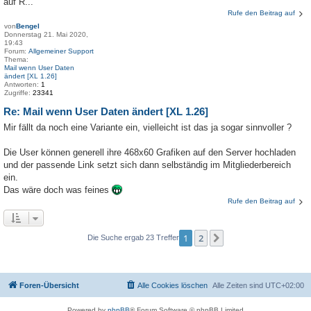
auf R...
Rufe den Beitrag auf
von
Bengel
Donnerstag 21. Mai 2020,
19:43
Forum:
Allgemeiner Support
Thema:
Mail wenn User Daten
ändert [XL 1.26]
Antworten:
1
Zugriffe:
23341
Re: Mail wenn User Daten ändert [XL 1.26]
Mir fällt da noch eine Variante ein, vielleicht ist das ja sogar sinnvoller ?
Die User können generell ihre 468x60 Grafiken auf den Server hochladen
und der passende Link setzt sich dann selbständig im Mitgliederbereich
ein.
Das wäre doch was feines
Rufe den Beitrag auf
1
2
Nächste
Die Suche ergab 23 Treffer
Foren-Übersicht
Alle Cookies löschen
Alle Zeiten sind
UTC+02:00
Powered by
phpBB
® Forum Software © phpBB Limited