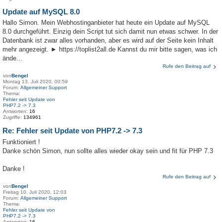
Update auf MySQL 8.0
Hallo Simon. Mein Webhostinganbieter hat heute ein Update auf MySQL
8.0 durchgeführt. Einzig dein Script tut sich damit nun etwas schwer. In der
Datenbank ist zwar alles vorhanden, aber es wird auf der Seite kein Inhalt
mehr angezeigt. ► https://toplist2all.de Kannst du mir bitte sagen, was ich
ände...
Rufe den Beitrag auf
von
Bengel
Montag 13. Juli 2020, 00:59
Forum:
Allgemeiner Support
Thema:
Fehler seit Update von
PHP7.2 -> 7.3
Antworten:
16
Zugriffe:
134961
Re: Fehler seit Update von PHP7.2 -> 7.3
Funktioniert !
Danke schön Simon, nun sollte alles wieder okay sein und fit für PHP 7.3
Danke !
Rufe den Beitrag auf
von
Bengel
Freitag 10. Juli 2020, 12:03
Forum:
Allgemeiner Support
Thema:
Fehler seit Update von
PHP7.2 -> 7.3
Antworten:
16