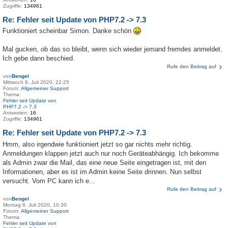
Zugriffe:
134961
Re: Fehler seit Update von PHP7.2 -> 7.3
Funktioniert scheinbar Simon. Danke schön
Mal gucken, ob das so bleibt, wenn sich wieder jemand fremdes anmeldet.
Ich gebe dann beschied.
Rufe den Beitrag auf
von
Bengel
Mittwoch 8. Juli 2020, 22:25
Forum:
Allgemeiner Support
Thema:
Fehler seit Update von
PHP7.2 -> 7.3
Antworten:
16
Zugriffe:
134961
Re: Fehler seit Update von PHP7.2 -> 7.3
Hmm, also irgendwie funktioniert jetzt so gar nichts mehr richtig.
Anmeldungen klappen jetzt auch nur noch Geräteabhängig. Ich bekomme
als Admin zwar die Mail, das eine neue Seite eingetragen ist, mit den
Informationen, aber es ist im Admin keine Seite drinnen. Nun selbst
versucht. Vom PC kann ich e...
Rufe den Beitrag auf
von
Bengel
Montag 6. Juli 2020, 10:30
Forum:
Allgemeiner Support
Thema:
Fehler seit Update von