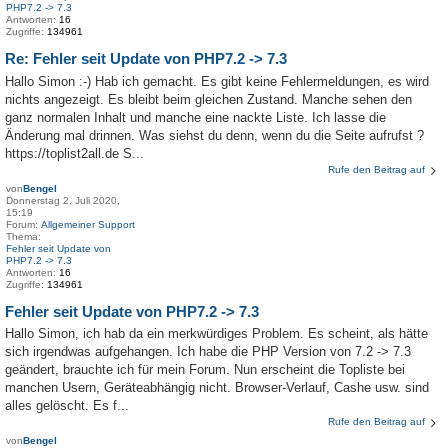
PHP7.2 -> 7.3
Antworten:
16
Zugriffe:
134961
Re: Fehler seit Update von PHP7.2 -> 7.3
Hallo Simon :-) Hab ich gemacht. Es gibt keine Fehlermeldungen, es wird
nichts angezeigt. Es bleibt beim gleichen Zustand. Manche sehen den
ganz normalen Inhalt und manche eine nackte Liste. Ich lasse die
Änderung mal drinnen. Was siehst du denn, wenn du die Seite aufrufst ?
https://toplist2all.de S...
Rufe den Beitrag auf
von
Bengel
Donnerstag 2. Juli 2020,
15:19
Forum:
Allgemeiner Support
Thema:
Fehler seit Update von
PHP7.2 -> 7.3
Antworten:
16
Zugriffe:
134961
Fehler seit Update von PHP7.2 -> 7.3
Hallo Simon, ich hab da ein merkwürdiges Problem. Es scheint, als hätte
sich irgendwas aufgehangen. Ich habe die PHP Version von 7.2 -> 7.3
geändert, brauchte ich für mein Forum. Nun erscheint die Topliste bei
manchen Usern, Geräteabhängig nicht. Browser-Verlauf, Cashe usw. sind
alles gelöscht. Es f...
Rufe den Beitrag auf
von
Bengel