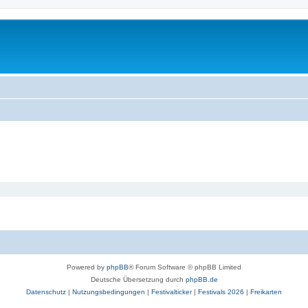
Powered by
phpBB
® Forum Software © phpBB Limited
Deutsche Übersetzung durch
phpBB.de
Datenschutz
|
Nutzungsbedingungen
|
Festivalticker
|
Festivals 2026
|
Freikarten