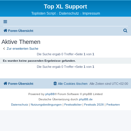
Top XL Support
Toplisten Script
Datenschutz
Impressum
::
::
S
Foren-Übersicht
u
Aktive Themen
c
Zur erweiterten Suche
h
Die Suche ergab 0 Treffer •Seite
1
von
1
e
Es wurden keine passenden Ergebnisse gefunden.
Die Suche ergab 0 Treffer •Seite
1
von
1
Foren-Übersicht
Alle Cookies löschen
Alle Zeiten sind
UTC+02:00
Powered by
phpBB
® Forum Software © phpBB Limited
Deutsche Übersetzung durch
phpBB.de
Datenschutz
|
Nutzungsbedingungen
|
Festivalticker
|
Festivals 2026
|
Freikarten