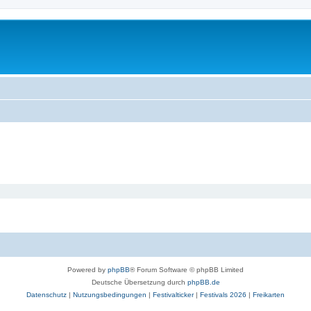
Powered by
phpBB
® Forum Software © phpBB Limited
Deutsche Übersetzung durch
phpBB.de
Datenschutz
|
Nutzungsbedingungen
|
Festivalticker
|
Festivals 2026
|
Freikarten