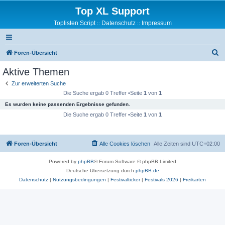
Top XL Support
Toplisten Script
Datenschutz
Impressum
::
::
S
Foren-Übersicht
u
Aktive Themen
c
Zur erweiterten Suche
h
Die Suche ergab 0 Treffer •Seite
1
von
1
e
Es wurden keine passenden Ergebnisse gefunden.
Die Suche ergab 0 Treffer •Seite
1
von
1
Foren-Übersicht
Alle Cookies löschen
Alle Zeiten sind
UTC+02:00
Powered by
phpBB
® Forum Software © phpBB Limited
Deutsche Übersetzung durch
phpBB.de
Datenschutz
|
Nutzungsbedingungen
|
Festivalticker
|
Festivals 2026
|
Freikarten