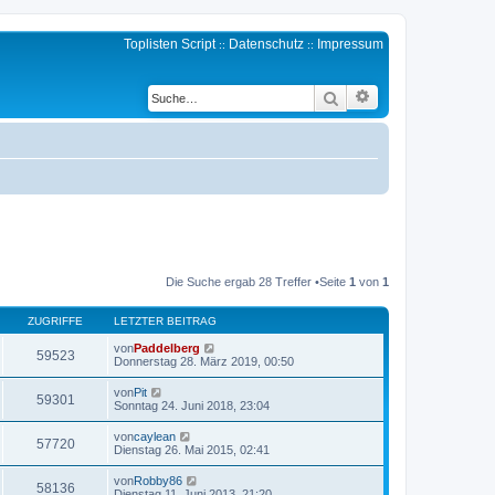
Toplisten Script
Datenschutz
Impressum
::
::
Erweiterte Suche
Suche
Die Suche ergab 28 Treffer •Seite
1
von
1
ZUGRIFFE
LETZTER BEITRAG
von
Paddelberg
59523
Donnerstag 28. März 2019, 00:50
von
Pit
59301
Sonntag 24. Juni 2018, 23:04
von
caylean
57720
Dienstag 26. Mai 2015, 02:41
von
Robby86
58136
Dienstag 11. Juni 2013, 21:20