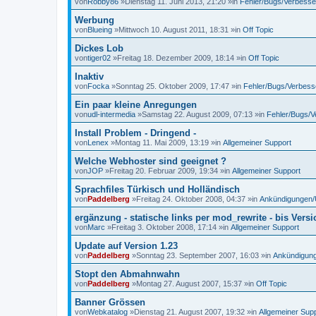
von
Robby86
»Dienstag 11. Juni 2013, 21:20 »in
Fehler/Bugs/Verbess
Werbung
von
Blueing
»Mittwoch 10. August 2011, 18:31 »in
Off Topic
Dickes Lob
von
tiger02
»Freitag 18. Dezember 2009, 18:14 »in
Off Topic
Inaktiv
von
Focka
»Sonntag 25. Oktober 2009, 17:47 »in
Fehler/Bugs/Verbes
Ein paar kleine Anregungen
von
udl-intermedia
»Samstag 22. August 2009, 07:13 »in
Fehler/Bugs/
Install Problem - Dringend -
von
Lenex
»Montag 11. Mai 2009, 13:19 »in
Allgemeiner Support
Welche Webhoster sind geeignet ?
von
JOP
»Freitag 20. Februar 2009, 19:34 »in
Allgemeiner Support
Sprachfiles Türkisch und Holländisch
von
Paddelberg
»Freitag 24. Oktober 2008, 04:37 »in
Ankündigungen/
ergänzung - statische links per mod_rewrite - bis Versi
von
Marc
»Freitag 3. Oktober 2008, 17:14 »in
Allgemeiner Support
Update auf Version 1.23
von
Paddelberg
»Sonntag 23. September 2007, 16:03 »in
Ankündigun
Stopt den Abmahnwahn
von
Paddelberg
»Montag 27. August 2007, 15:37 »in
Off Topic
Banner Grössen
von
Webkatalog
»Dienstag 21. August 2007, 19:32 »in
Allgemeiner Sup