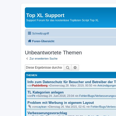
Top XL Support
Support Forum für das kostenlose Toplisten Script Top XL
Schnellzugriff
Foren-Übersicht
Unbeantwortete Themen
Zur erweiterten Suche
Suche
Erweiterte Suche
THEMEN
Info zum Datenschutz für Besucher und Betreiber der T
von
Paddelberg
»Donnerstag 28. März 2019, 00:50 »in
Ankündigunge
TL Kategorien anlegen
von
Pit
»Sonntag 24. Juni 2018, 23:04 »in
Fehler/Bugs/Verbesserungsv
Problem mit Werbung in eigenem Layout
von
caylean
»Dienstag 26. Mai 2015, 02:41 »in
Fehler/Bugs/Verbes
Verbesserungsvorschlag