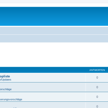
ANTWORTEN
opliste
0
n/Updates
0
orschläge
0
serungsvorschläge
0