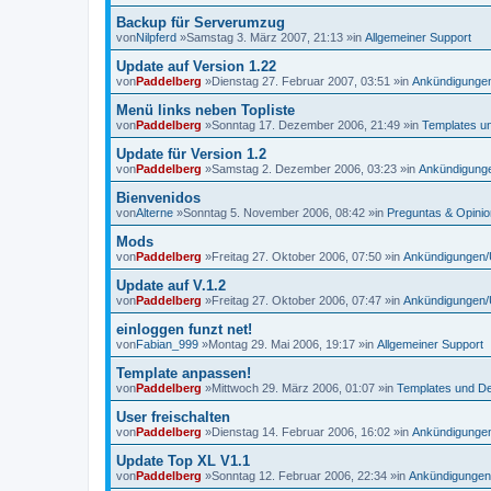
Backup für Serverumzug
von
Nilpferd
»Samstag 3. März 2007, 21:13 »in
Allgemeiner Support
Update auf Version 1.22
von
Paddelberg
»Dienstag 27. Februar 2007, 03:51 »in
Ankündigunge
Menü links neben Topliste
von
Paddelberg
»Sonntag 17. Dezember 2006, 21:49 »in
Templates u
Update für Version 1.2
von
Paddelberg
»Samstag 2. Dezember 2006, 03:23 »in
Ankündigung
Bienvenidos
von
Alterne
»Sonntag 5. November 2006, 08:42 »in
Preguntas & Opini
Mods
von
Paddelberg
»Freitag 27. Oktober 2006, 07:50 »in
Ankündigungen/
Update auf V.1.2
von
Paddelberg
»Freitag 27. Oktober 2006, 07:47 »in
Ankündigungen/
einloggen funzt net!
von
Fabian_999
»Montag 29. Mai 2006, 19:17 »in
Allgemeiner Support
Template anpassen!
von
Paddelberg
»Mittwoch 29. März 2006, 01:07 »in
Templates und D
User freischalten
von
Paddelberg
»Dienstag 14. Februar 2006, 16:02 »in
Ankündigunge
Update Top XL V1.1
von
Paddelberg
»Sonntag 12. Februar 2006, 22:34 »in
Ankündigungen