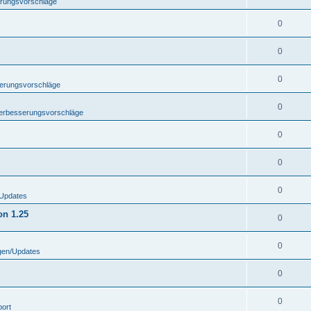
erungsvorschläge
0
0
0
serungsvorschläge
0
Verbesserungsvorschläge
0
0
0
Updates
on 1.25
0
0
gen/Updates
0
0
port