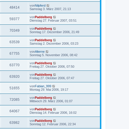
von
Nilpferd
48414
Samstag 3. März 2007, 21:13
von
Paddelberg
59377
Dienstag 27. Februar 2007, 03:51
von
Paddelberg
70349
Sonntag 17. Dezember 2006, 21:49
von
Paddelberg
63539
Samstag 2. Dezember 2006, 03:23
von
Alterne
67755
Sonntag 5. November 2006, 08:42
von
Paddelberg
63770
Freitag 27. Oktober 2006, 07:50
von
Paddelberg
63920
Freitag 27. Oktober 2006, 07:47
von
Fabian_999
51655
Montag 29. Mai 2006, 19:17
von
Paddelberg
72085
Mittwoch 29. März 2006, 01:07
von
Paddelberg
64067
Dienstag 14. Februar 2006, 16:02
von
Paddelberg
63982
Sonntag 12. Februar 2006, 22:34