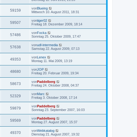
von
Blueing
59159
Mittwoch 10. August 2011, 18:31
von
tiger02
59507
Freitag 18. Dezember 2009, 18:14
von
Focka
57486
Sonntag 25. Oktober 2009, 17:47
von
udl-intermedia
57638
Samstag 22. August 2009, 07:13
von
Lenex
49353
Montag 11. Mai 2009, 13:19
von
JOP
48680
Freitag 20. Februar 2009, 19:34
von
Paddelberg
58673
Freitag 24. Oktober 2008, 04:37
von
Marc
52329
Freitag 3. Oktober 2008, 17:14
von
Paddelberg
59879
Sonntag 23. September 2007, 16:03
von
Paddelberg
59569
Montag 27. August 2007, 15:37
von
Webkatalog
49370
Dienstag 21. August 2007, 19:32