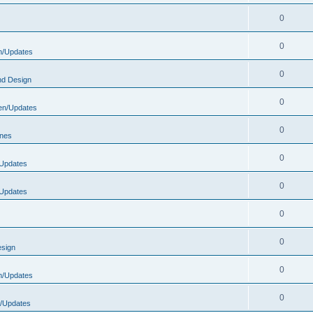
0
0
n/Updates
0
nd Design
0
en/Updates
0
ones
0
Updates
0
Updates
0
0
esign
0
n/Updates
0
/Updates