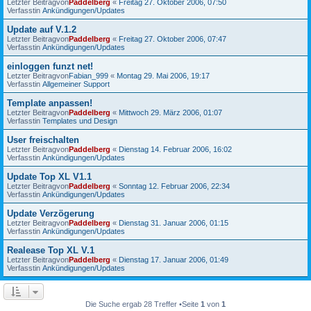
Letzter Beitragvon
Paddelberg
«
Freitag 27. Oktober 2006, 07:50
Verfasstin
Ankündigungen/Updates
Update auf V.1.2
Letzter Beitragvon
Paddelberg
«
Freitag 27. Oktober 2006, 07:47
Verfasstin
Ankündigungen/Updates
einloggen funzt net!
Letzter Beitragvon
Fabian_999
«
Montag 29. Mai 2006, 19:17
Verfasstin
Allgemeiner Support
Template anpassen!
Letzter Beitragvon
Paddelberg
«
Mittwoch 29. März 2006, 01:07
Verfasstin
Templates und Design
User freischalten
Letzter Beitragvon
Paddelberg
«
Dienstag 14. Februar 2006, 16:02
Verfasstin
Ankündigungen/Updates
Update Top XL V1.1
Letzter Beitragvon
Paddelberg
«
Sonntag 12. Februar 2006, 22:34
Verfasstin
Ankündigungen/Updates
Update Verzögerung
Letzter Beitragvon
Paddelberg
«
Dienstag 31. Januar 2006, 01:15
Verfasstin
Ankündigungen/Updates
Realease Top XL V.1
Letzter Beitragvon
Paddelberg
«
Dienstag 17. Januar 2006, 01:49
Verfasstin
Ankündigungen/Updates
Die Suche ergab 28 Treffer •Seite
1
von
1