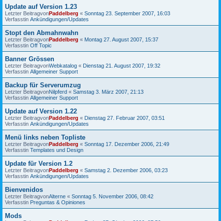
Update auf Version 1.23
Letzter Beitragvon
Paddelberg
«
Sonntag 23. September 2007, 16:03
Verfasstin
Ankündigungen/Updates
Stopt den Abmahnwahn
Letzter Beitragvon
Paddelberg
«
Montag 27. August 2007, 15:37
Verfasstin
Off Topic
Banner Grössen
Letzter Beitragvon
Webkatalog
«
Dienstag 21. August 2007, 19:32
Verfasstin
Allgemeiner Support
Backup für Serverumzug
Letzter Beitragvon
Nilpferd
«
Samstag 3. März 2007, 21:13
Verfasstin
Allgemeiner Support
Update auf Version 1.22
Letzter Beitragvon
Paddelberg
«
Dienstag 27. Februar 2007, 03:51
Verfasstin
Ankündigungen/Updates
Menü links neben Topliste
Letzter Beitragvon
Paddelberg
«
Sonntag 17. Dezember 2006, 21:49
Verfasstin
Templates und Design
Update für Version 1.2
Letzter Beitragvon
Paddelberg
«
Samstag 2. Dezember 2006, 03:23
Verfasstin
Ankündigungen/Updates
Bienvenidos
Letzter Beitragvon
Alterne
«
Sonntag 5. November 2006, 08:42
Verfasstin
Preguntas & Opiniones
Mods