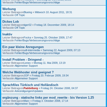
Verfasstin
Fehler/Bugs/Verbesserungsvorschläge
Werbung
Letzter Beitragvon
Blueing
«
Mittwoch 10. August 2011, 18:31
Verfasstin
Off Topic
Dickes Lob
Letzter Beitragvon
tiger02
«
Freitag 18. Dezember 2009, 18:14
Verfasstin
Off Topic
Inaktiv
Letzter Beitragvon
Focka
«
Sonntag 25. Oktober 2009, 17:47
Verfasstin
Fehler/Bugs/Verbesserungsvorschläge
Ein paar kleine Anregungen
Letzter Beitragvon
udl-intermedia
«
Samstag 22. August 2009, 07:13
Verfasstin
Fehler/Bugs/Verbesserungsvorschläge
Install Problem - Dringend -
Letzter Beitragvon
Lenex
«
Montag 11. Mai 2009, 13:19
Verfasstin
Allgemeiner Support
Welche Webhoster sind geeignet ?
Letzter Beitragvon
JOP
«
Freitag 20. Februar 2009, 19:34
Verfasstin
Allgemeiner Support
Sprachfiles Türkisch und Holländisch
Letzter Beitragvon
Paddelberg
«
Freitag 24. Oktober 2008, 04:37
Verfasstin
Ankündigungen/Updates
ergänzung - statische links per mod_rewrite - bis Version 1.25
Letzter Beitragvon
Marc
«
Freitag 3. Oktober 2008, 17:14
Verfasstin
Allgemeiner Support