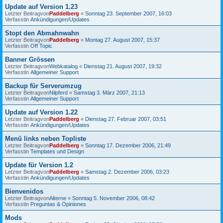
Update auf Version 1.23
Letzter Beitragvon
Paddelberg
«
Sonntag 23. September 2007, 16:03
Verfasstin
Ankündigungen/Updates
Stopt den Abmahnwahn
Letzter Beitragvon
Paddelberg
«
Montag 27. August 2007, 15:37
Verfasstin
Off Topic
Banner Grössen
Letzter Beitragvon
Webkatalog
«
Dienstag 21. August 2007, 19:32
Verfasstin
Allgemeiner Support
Backup für Serverumzug
Letzter Beitragvon
Nilpferd
«
Samstag 3. März 2007, 21:13
Verfasstin
Allgemeiner Support
Update auf Version 1.22
Letzter Beitragvon
Paddelberg
«
Dienstag 27. Februar 2007, 03:51
Verfasstin
Ankündigungen/Updates
Menü links neben Topliste
Letzter Beitragvon
Paddelberg
«
Sonntag 17. Dezember 2006, 21:49
Verfasstin
Templates und Design
Update für Version 1.2
Letzter Beitragvon
Paddelberg
«
Samstag 2. Dezember 2006, 03:23
Verfasstin
Ankündigungen/Updates
Bienvenidos
Letzter Beitragvon
Alterne
«
Sonntag 5. November 2006, 08:42
Verfasstin
Preguntas & Opiniones
Mods