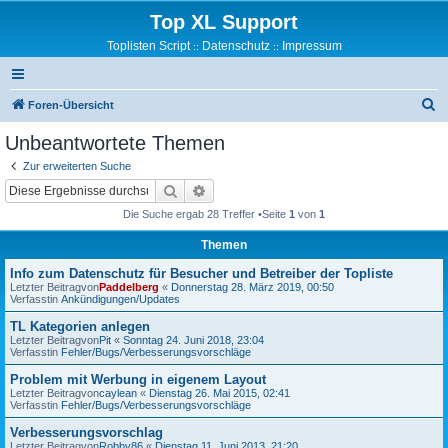
Top XL Support
Toplisten Script
Datenschutz
Impressum
::
::
S
Foren-Übersicht
u
Unbeantwortete Themen
c
Zur erweiterten Suche
h
Suche
Erweiterte Suche
e
Die Suche ergab 28 Treffer •Seite
1
von
1
Themen
Info zum Datenschutz für Besucher und Betreiber der Topliste
Letzter Beitragvon
Paddelberg
«
Donnerstag 28. März 2019, 00:50
Verfasstin
Ankündigungen/Updates
TL Kategorien anlegen
Letzter Beitragvon
Pit
«
Sonntag 24. Juni 2018, 23:04
Verfasstin
Fehler/Bugs/Verbesserungsvorschläge
Problem mit Werbung in eigenem Layout
Letzter Beitragvon
caylean
«
Dienstag 26. Mai 2015, 02:41
Verfasstin
Fehler/Bugs/Verbesserungsvorschläge
Verbesserungsvorschlag
Letzter Beitragvon
Robby86
«
Dienstag 11. Juni 2013, 21:20