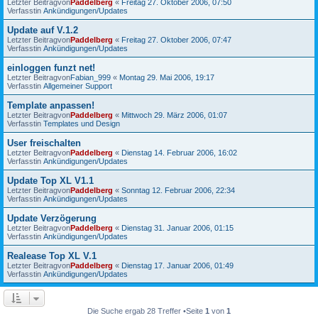
Letzter Beitragvon
Paddelberg
«
Freitag 27. Oktober 2006, 07:50
Verfasstin
Ankündigungen/Updates
Update auf V.1.2
Letzter Beitragvon
Paddelberg
«
Freitag 27. Oktober 2006, 07:47
Verfasstin
Ankündigungen/Updates
einloggen funzt net!
Letzter Beitragvon
Fabian_999
«
Montag 29. Mai 2006, 19:17
Verfasstin
Allgemeiner Support
Template anpassen!
Letzter Beitragvon
Paddelberg
«
Mittwoch 29. März 2006, 01:07
Verfasstin
Templates und Design
User freischalten
Letzter Beitragvon
Paddelberg
«
Dienstag 14. Februar 2006, 16:02
Verfasstin
Ankündigungen/Updates
Update Top XL V1.1
Letzter Beitragvon
Paddelberg
«
Sonntag 12. Februar 2006, 22:34
Verfasstin
Ankündigungen/Updates
Update Verzögerung
Letzter Beitragvon
Paddelberg
«
Dienstag 31. Januar 2006, 01:15
Verfasstin
Ankündigungen/Updates
Realease Top XL V.1
Letzter Beitragvon
Paddelberg
«
Dienstag 17. Januar 2006, 01:49
Verfasstin
Ankündigungen/Updates
Die Suche ergab 28 Treffer •Seite
1
von
1