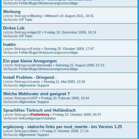
Verfasstin
Fehler/Bugs/Verbesserungsvorschläge
Werbung
Letzter Beitragvon
Blueing
«
Mittwoch 10. August 2011, 18:31
Verfasstin
Off Topic
Dickes Lob
Letzter Beitragvon
tiger02
«
Freitag 18. Dezember 2009, 18:14
Verfasstin
Off Topic
Inaktiv
Letzter Beitragvon
Focka
«
Sonntag 25. Oktober 2009, 17:47
Verfasstin
Fehler/Bugs/Verbesserungsvorschläge
Ein paar kleine Anregungen
Letzter Beitragvon
udl-intermedia
«
Samstag 22. August 2009, 07:13
Verfasstin
Fehler/Bugs/Verbesserungsvorschläge
Install Problem - Dringend -
Letzter Beitragvon
Lenex
«
Montag 11. Mai 2009, 13:19
Verfasstin
Allgemeiner Support
Welche Webhoster sind geeignet ?
Letzter Beitragvon
JOP
«
Freitag 20. Februar 2009, 19:34
Verfasstin
Allgemeiner Support
Sprachfiles Türkisch und Holländisch
Letzter Beitragvon
Paddelberg
«
Freitag 24. Oktober 2008, 04:37
Verfasstin
Ankündigungen/Updates
ergänzung - statische links per mod_rewrite - bis Version 1.25
Letzter Beitragvon
Marc
«
Freitag 3. Oktober 2008, 17:14
Verfasstin
Allgemeiner Support