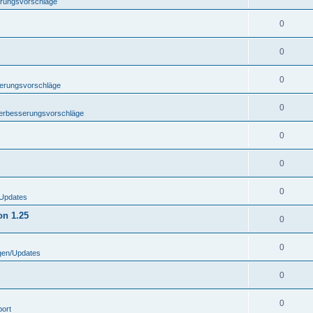
erungsvorschläge
0
0
0
serungsvorschläge
0
Verbesserungsvorschläge
0
0
0
Updates
on 1.25
0
0
gen/Updates
0
0
port