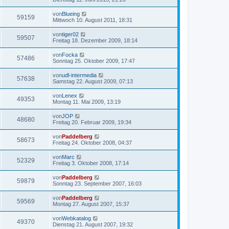
von
Blueing
59159
Mittwoch 10. August 2011, 18:31
von
tiger02
59507
Freitag 18. Dezember 2009, 18:14
von
Focka
57486
Sonntag 25. Oktober 2009, 17:47
von
udl-intermedia
57638
Samstag 22. August 2009, 07:13
von
Lenex
49353
Montag 11. Mai 2009, 13:19
von
JOP
48680
Freitag 20. Februar 2009, 19:34
von
Paddelberg
58673
Freitag 24. Oktober 2008, 04:37
von
Marc
52329
Freitag 3. Oktober 2008, 17:14
von
Paddelberg
59879
Sonntag 23. September 2007, 16:03
von
Paddelberg
59569
Montag 27. August 2007, 15:37
von
Webkatalog
49370
Dienstag 21. August 2007, 19:32