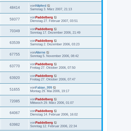
von
Nilpferd
48414
Samstag 3. März 2007, 21:13
von
Paddelberg
59377
Dienstag 27. Februar 2007, 03:51
von
Paddelberg
70349
Sonntag 17. Dezember 2006, 21:49
von
Paddelberg
63539
Samstag 2. Dezember 2006, 03:23
von
Alterne
67755
Sonntag 5. November 2006, 08:42
von
Paddelberg
63770
Freitag 27. Oktober 2006, 07:50
von
Paddelberg
63920
Freitag 27. Oktober 2006, 07:47
von
Fabian_999
51655
Montag 29. Mai 2006, 19:17
von
Paddelberg
72085
Mittwoch 29. März 2006, 01:07
von
Paddelberg
64067
Dienstag 14. Februar 2006, 16:02
von
Paddelberg
63982
Sonntag 12. Februar 2006, 22:34