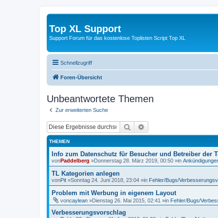
Top XL Support
Support Forum für das kostenlose Toplisten Script Top XL
Schnellzugriff
Foren-Übersicht
Unbeantwortete Themen
Zur erweiterten Suche
Suche
Erweiterte Suche
THEMEN
Info zum Datenschutz für Besucher und Betreiber der T
von
Paddelberg
»Donnerstag 28. März 2019, 00:50 »in
Ankündigunge
TL Kategorien anlegen
von
Pit
»Sonntag 24. Juni 2018, 23:04 »in
Fehler/Bugs/Verbesserungsv
Problem mit Werbung in eigenem Layout
von
caylean
»Dienstag 26. Mai 2015, 02:41 »in
Fehler/Bugs/Verbes
Verbesserungsvorschlag