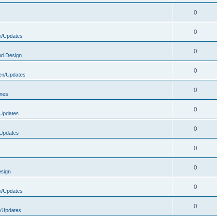
0
0
n/Updates
0
nd Design
0
en/Updates
0
ones
0
Updates
0
Updates
0
0
esign
0
n/Updates
0
/Updates