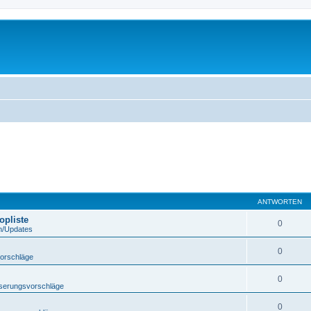
ANTWORTEN
opliste
0
n/Updates
0
orschläge
0
serungsvorschläge
0