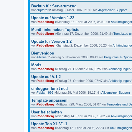
Backup für Serverumzug
von
Nilpferd
»Samstag 3. März 2007, 21:13 »in
Allgemeiner Support
Update auf Version 1.22
von
Paddelberg
»Dienstag 27. Februar 2007, 03:51 »in
Ankündigunge
Menü links neben Topliste
von
Paddelberg
»Sonntag 17. Dezember 2006, 21:49 »in
Templates u
Update für Version 1.2
von
Paddelberg
»Samstag 2. Dezember 2006, 03:23 »in
Ankündigung
Bienvenidos
von
Alterne
»Sonntag 5. November 2006, 08:42 »in
Preguntas & Opini
Mods
von
Paddelberg
»Freitag 27. Oktober 2006, 07:50 »in
Ankündigungen/
Update auf V.1.2
von
Paddelberg
»Freitag 27. Oktober 2006, 07:47 »in
Ankündigungen/
einloggen funzt net!
von
Fabian_999
»Montag 29. Mai 2006, 19:17 »in
Allgemeiner Support
Template anpassen!
von
Paddelberg
»Mittwoch 29. März 2006, 01:07 »in
Templates und D
User freischalten
von
Paddelberg
»Dienstag 14. Februar 2006, 16:02 »in
Ankündigunge
Update Top XL V1.1
von
Paddelberg
»Sonntag 12. Februar 2006, 22:34 »in
Ankündigungen