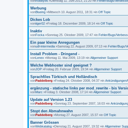
von
Robby86
»Dienstag 11. Juni 2013, 21:20 »in
Fehler/Bugs/Verbess
Werbung
von
Blueing
»Mittwoch 10. August 2011, 18:31 »in
Off Topic
Dickes Lob
von
tiger02
»Freitag 18. Dezember 2009, 18:14 »in
Off Topic
Inaktiv
von
Focka
»Sonntag 25. Oktober 2009, 17:47 »in
Fehler/Bugs/Verbes
Ein paar kleine Anregungen
von
udl-intermedia
»Samstag 22. August 2009, 07:13 »in
Fehler/Bugs/
Install Problem - Dringend -
von
Lenex
»Montag 11. Mai 2009, 13:19 »in
Allgemeiner Support
Welche Webhoster sind geeignet ?
von
JOP
»Freitag 20. Februar 2009, 19:34 »in
Allgemeiner Support
Sprachfiles Türkisch und Holländisch
von
Paddelberg
»Freitag 24. Oktober 2008, 04:37 »in
Ankündigungen/
ergänzung - statische links per mod_rewrite - bis Versi
von
Marc
»Freitag 3. Oktober 2008, 17:14 »in
Allgemeiner Support
Update auf Version 1.23
von
Paddelberg
»Sonntag 23. September 2007, 16:03 »in
Ankündigun
Stopt den Abmahnwahn
von
Paddelberg
»Montag 27. August 2007, 15:37 »in
Off Topic
Banner Grössen
von
Webkatalog
»Dienstag 21. August 2007, 19:32 »in
Allgemeiner Sup