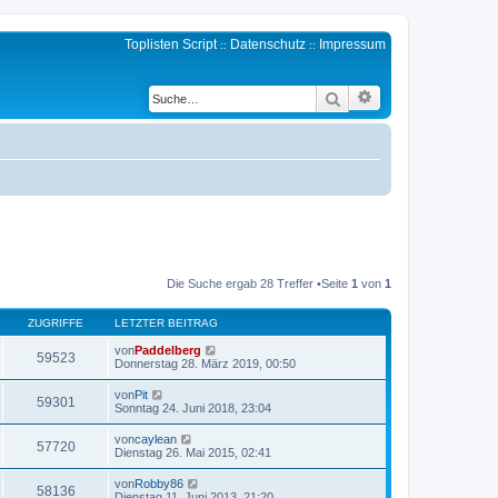
Toplisten Script
Datenschutz
Impressum
::
::
Erweiterte Suche
Suche
Die Suche ergab 28 Treffer •Seite
1
von
1
ZUGRIFFE
LETZTER BEITRAG
von
Paddelberg
59523
Donnerstag 28. März 2019, 00:50
von
Pit
59301
Sonntag 24. Juni 2018, 23:04
von
caylean
57720
Dienstag 26. Mai 2015, 02:41
von
Robby86
58136
Dienstag 11. Juni 2013, 21:20