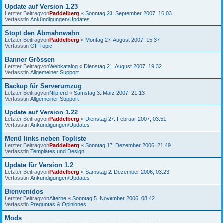
Update auf Version 1.23
Letzter Beitragvon
Paddelberg
«
Sonntag 23. September 2007, 16:03
Verfasstin
Ankündigungen/Updates
Stopt den Abmahnwahn
Letzter Beitragvon
Paddelberg
«
Montag 27. August 2007, 15:37
Verfasstin
Off Topic
Banner Grössen
Letzter Beitragvon
Webkatalog
«
Dienstag 21. August 2007, 19:32
Verfasstin
Allgemeiner Support
Backup für Serverumzug
Letzter Beitragvon
Nilpferd
«
Samstag 3. März 2007, 21:13
Verfasstin
Allgemeiner Support
Update auf Version 1.22
Letzter Beitragvon
Paddelberg
«
Dienstag 27. Februar 2007, 03:51
Verfasstin
Ankündigungen/Updates
Menü links neben Topliste
Letzter Beitragvon
Paddelberg
«
Sonntag 17. Dezember 2006, 21:49
Verfasstin
Templates und Design
Update für Version 1.2
Letzter Beitragvon
Paddelberg
«
Samstag 2. Dezember 2006, 03:23
Verfasstin
Ankündigungen/Updates
Bienvenidos
Letzter Beitragvon
Alterne
«
Sonntag 5. November 2006, 08:42
Verfasstin
Preguntas & Opiniones
Mods