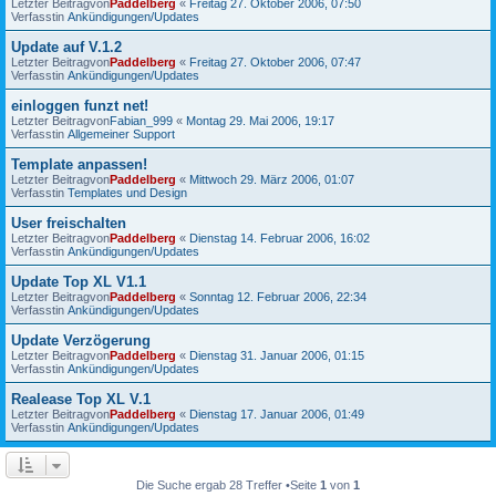
Letzter Beitragvon
Paddelberg
«
Freitag 27. Oktober 2006, 07:50
Verfasstin
Ankündigungen/Updates
Update auf V.1.2
Letzter Beitragvon
Paddelberg
«
Freitag 27. Oktober 2006, 07:47
Verfasstin
Ankündigungen/Updates
einloggen funzt net!
Letzter Beitragvon
Fabian_999
«
Montag 29. Mai 2006, 19:17
Verfasstin
Allgemeiner Support
Template anpassen!
Letzter Beitragvon
Paddelberg
«
Mittwoch 29. März 2006, 01:07
Verfasstin
Templates und Design
User freischalten
Letzter Beitragvon
Paddelberg
«
Dienstag 14. Februar 2006, 16:02
Verfasstin
Ankündigungen/Updates
Update Top XL V1.1
Letzter Beitragvon
Paddelberg
«
Sonntag 12. Februar 2006, 22:34
Verfasstin
Ankündigungen/Updates
Update Verzögerung
Letzter Beitragvon
Paddelberg
«
Dienstag 31. Januar 2006, 01:15
Verfasstin
Ankündigungen/Updates
Realease Top XL V.1
Letzter Beitragvon
Paddelberg
«
Dienstag 17. Januar 2006, 01:49
Verfasstin
Ankündigungen/Updates
Die Suche ergab 28 Treffer •Seite
1
von
1