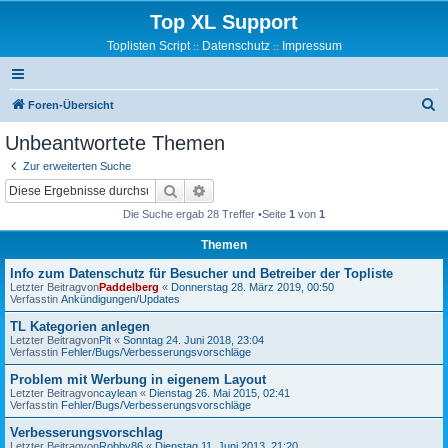
Top XL Support
Toplisten Script
Datenschutz
Impressum
::
::
S
Foren-Übersicht
u
Unbeantwortete Themen
c
Zur erweiterten Suche
h
Suche
Erweiterte Suche
e
Die Suche ergab 28 Treffer •Seite
1
von
1
Themen
Info zum Datenschutz für Besucher und Betreiber der Topliste
Letzter Beitragvon
Paddelberg
«
Donnerstag 28. März 2019, 00:50
Verfasstin
Ankündigungen/Updates
TL Kategorien anlegen
Letzter Beitragvon
Pit
«
Sonntag 24. Juni 2018, 23:04
Verfasstin
Fehler/Bugs/Verbesserungsvorschläge
Problem mit Werbung in eigenem Layout
Letzter Beitragvon
caylean
«
Dienstag 26. Mai 2015, 02:41
Verfasstin
Fehler/Bugs/Verbesserungsvorschläge
Verbesserungsvorschlag
Letzter Beitragvon
Robby86
«
Dienstag 11. Juni 2013, 21:20