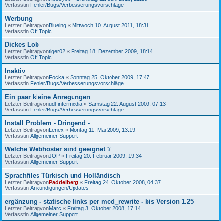
Verfasstin
Fehler/Bugs/Verbesserungsvorschläge
Werbung
Letzter Beitragvon
Blueing
«
Mittwoch 10. August 2011, 18:31
Verfasstin
Off Topic
Dickes Lob
Letzter Beitragvon
tiger02
«
Freitag 18. Dezember 2009, 18:14
Verfasstin
Off Topic
Inaktiv
Letzter Beitragvon
Focka
«
Sonntag 25. Oktober 2009, 17:47
Verfasstin
Fehler/Bugs/Verbesserungsvorschläge
Ein paar kleine Anregungen
Letzter Beitragvon
udl-intermedia
«
Samstag 22. August 2009, 07:13
Verfasstin
Fehler/Bugs/Verbesserungsvorschläge
Install Problem - Dringend -
Letzter Beitragvon
Lenex
«
Montag 11. Mai 2009, 13:19
Verfasstin
Allgemeiner Support
Welche Webhoster sind geeignet ?
Letzter Beitragvon
JOP
«
Freitag 20. Februar 2009, 19:34
Verfasstin
Allgemeiner Support
Sprachfiles Türkisch und Holländisch
Letzter Beitragvon
Paddelberg
«
Freitag 24. Oktober 2008, 04:37
Verfasstin
Ankündigungen/Updates
ergänzung - statische links per mod_rewrite - bis Version 1.25
Letzter Beitragvon
Marc
«
Freitag 3. Oktober 2008, 17:14
Verfasstin
Allgemeiner Support