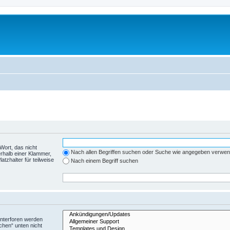
Wort, das nicht
Nach allen Begriffen suchen oder Suche wie angegeben verwe
rhalb einer Klammer,
tzhalter für teilweise
Nach einem Begriff suchen
Unterforen werden
chen“ unten nicht