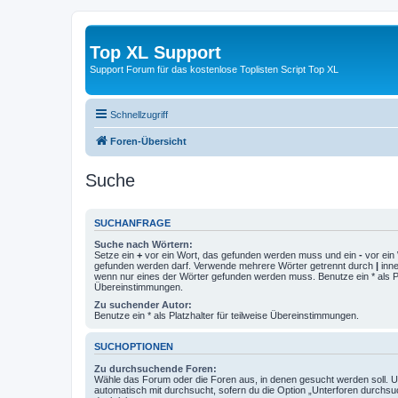
Top XL Support
Support Forum für das kostenlose Toplisten Script Top XL
Schnellzugriff
Foren-Übersicht
Suche
SUCHANFRAGE
Suche nach Wörtern:
Setze ein
+
vor ein Wort, das gefunden werden muss und ein
-
vor ein 
gefunden werden darf. Verwende mehrere Wörter getrennt durch
|
inne
wenn nur eines der Wörter gefunden werden muss. Benutze ein * als Pla
Übereinstimmungen.
Zu suchender Autor:
Benutze ein * als Platzhalter für teilweise Übereinstimmungen.
SUCHOPTIONEN
Zu durchsuchende Foren:
Wähle das Forum oder die Foren aus, in denen gesucht werden soll. 
automatisch mit durchsucht, sofern du die Option „Unterforen durchsu