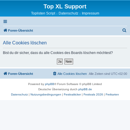
Top XL Support
Toplisten Script
Datenschutz
Impressum
::
::
S
Foren-Übersicht
u
Alle Cookies löschen
c
h
Bist du dir sicher, dass du alle Cookies des Boards löschen möchtest?
e
Foren-Übersicht
Alle Cookies löschen
Alle Zeiten sind
UTC+02:00
Powered by
phpBB
® Forum Software © phpBB Limited
Deutsche Übersetzung durch
phpBB.de
Datenschutz
|
Nutzungsbedingungen
|
Festivalticker
|
Festivals 2026
|
Freikarten