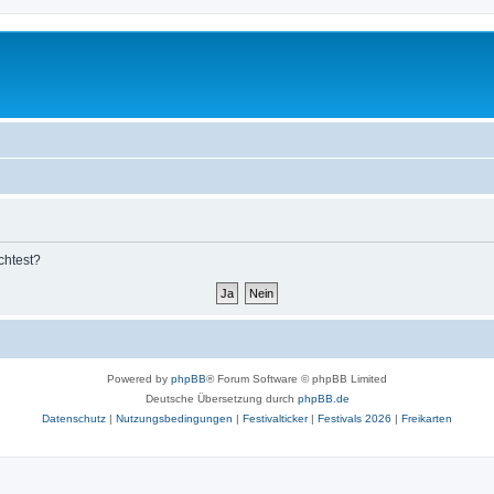
chtest?
Powered by
phpBB
® Forum Software © phpBB Limited
Deutsche Übersetzung durch
phpBB.de
Datenschutz
|
Nutzungsbedingungen
|
Festivalticker
|
Festivals 2026
|
Freikarten