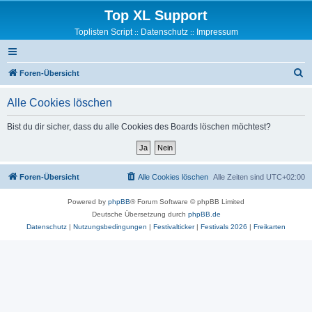
Top XL Support
Toplisten Script
Datenschutz
Impressum
::
::
S
Foren-Übersicht
u
Alle Cookies löschen
c
h
Bist du dir sicher, dass du alle Cookies des Boards löschen möchtest?
e
Foren-Übersicht
Alle Cookies löschen
Alle Zeiten sind
UTC+02:00
Powered by
phpBB
® Forum Software © phpBB Limited
Deutsche Übersetzung durch
phpBB.de
Datenschutz
|
Nutzungsbedingungen
|
Festivalticker
|
Festivals 2026
|
Freikarten