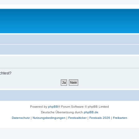
chtest?
Powered by
phpBB
® Forum Software © phpBB Limited
Deutsche Übersetzung durch
phpBB.de
Datenschutz
|
Nutzungsbedingungen
|
Festivalticker
|
Festivals 2026
|
Freikarten