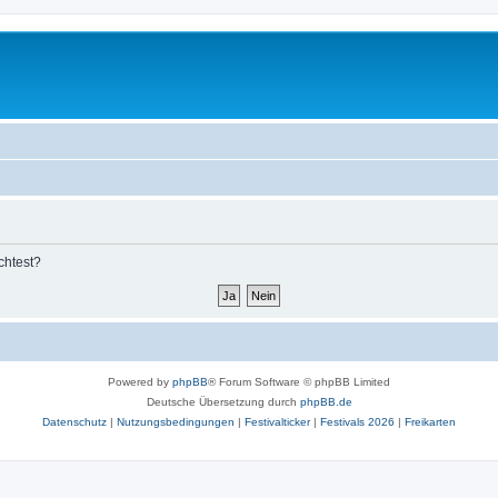
chtest?
Powered by
phpBB
® Forum Software © phpBB Limited
Deutsche Übersetzung durch
phpBB.de
Datenschutz
|
Nutzungsbedingungen
|
Festivalticker
|
Festivals 2026
|
Freikarten