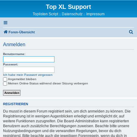
Top XL Support
Toplisten Script
Datenschutz
Impressum
::
::
S
Foren-Übersicht
u
Anmelden
c
h
Benutzername:
e
Passwort:
Ich habe mein Passwort vergessen
Angemeldet bleiben
Meinen Online-Status während dieser Sitzung verbergen
REGISTRIEREN
Du musst in diesem Forum registriert sein, um dich anmelden zu können. Die
Registrierung ist in wenigen Augenblicken erledigt und ermöglicht dir, auf
weitere Funktionen zuzugreifen. Die Board-Administration kann registrierten
Benutzern auch zusätzliche Berechtigungen zuweisen. Beachte bitte unsere
Nutzungsbedingungen und die verwandten Regelungen, bevor du dich
registrierst. Bitte beachte auch die jeweiligen Forenregeln, wenn du dich in