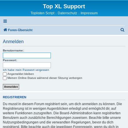
Top XL Support
Toplisten Script
Datenschutz
Impressum
::
::
S
Foren-Übersicht
u
Anmelden
c
h
Benutzername:
e
Passwort:
Ich habe mein Passwort vergessen
Angemeldet bleiben
Meinen Online-Status während dieser Sitzung verbergen
REGISTRIEREN
Du musst in diesem Forum registriert sein, um dich anmelden zu können. Die
Registrierung ist in wenigen Augenblicken erledigt und ermöglicht dir, auf
weitere Funktionen zuzugreifen. Die Board-Administration kann registrierten
Benutzern auch zusätzliche Berechtigungen zuweisen. Beachte bitte unsere
Nutzungsbedingungen und die verwandten Regelungen, bevor du dich
registrierst. Bitte beachte auch die jeweiligen Forenregeln, wenn du dich in