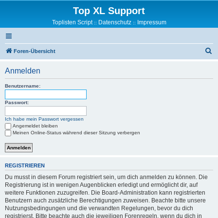
Top XL Support
Toplisten Script
Datenschutz
Impressum
::
::
S
Foren-Übersicht
u
Anmelden
c
h
Benutzername:
e
Passwort:
Ich habe mein Passwort vergessen
Angemeldet bleiben
Meinen Online-Status während dieser Sitzung verbergen
REGISTRIEREN
Du musst in diesem Forum registriert sein, um dich anmelden zu können. Die
Registrierung ist in wenigen Augenblicken erledigt und ermöglicht dir, auf
weitere Funktionen zuzugreifen. Die Board-Administration kann registrierten
Benutzern auch zusätzliche Berechtigungen zuweisen. Beachte bitte unsere
Nutzungsbedingungen und die verwandten Regelungen, bevor du dich
registrierst. Bitte beachte auch die jeweiligen Forenregeln, wenn du dich in