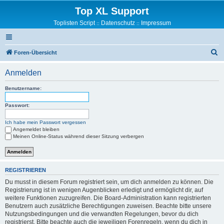
Top XL Support
Toplisten Script
Datenschutz
Impressum
::
::
S
Foren-Übersicht
u
Anmelden
c
h
Benutzername:
e
Passwort:
Ich habe mein Passwort vergessen
Angemeldet bleiben
Meinen Online-Status während dieser Sitzung verbergen
REGISTRIEREN
Du musst in diesem Forum registriert sein, um dich anmelden zu können. Die
Registrierung ist in wenigen Augenblicken erledigt und ermöglicht dir, auf
weitere Funktionen zuzugreifen. Die Board-Administration kann registrierten
Benutzern auch zusätzliche Berechtigungen zuweisen. Beachte bitte unsere
Nutzungsbedingungen und die verwandten Regelungen, bevor du dich
registrierst. Bitte beachte auch die jeweiligen Forenregeln, wenn du dich in