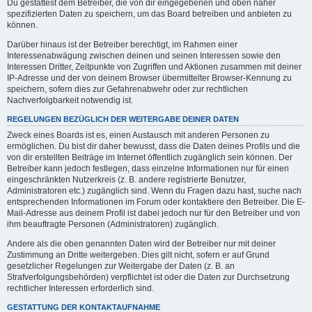
Du gestattest dem Betreiber, die von dir eingegebenen und oben näher
spezifizierten Daten zu speichern, um das Board betreiben und anbieten zu
können.
Darüber hinaus ist der Betreiber berechtigt, im Rahmen einer
Interessenabwägung zwischen deinen und seinen Interessen sowie den
Interessen Dritter, Zeitpunkte von Zugriffen und Aktionen zusammen mit deiner
IP-Adresse und der von deinem Browser übermittelter Browser-Kennung zu
speichern, sofern dies zur Gefahrenabwehr oder zur rechtlichen
Nachverfolgbarkeit notwendig ist.
REGELUNGEN BEZÜGLICH DER WEITERGABE DEINER DATEN
Zweck eines Boards ist es, einen Austausch mit anderen Personen zu
ermöglichen. Du bist dir daher bewusst, dass die Daten deines Profils und die
von dir erstellten Beiträge im Internet öffentlich zugänglich sein können. Der
Betreiber kann jedoch festlegen, dass einzelne Informationen nur für einen
eingeschränkten Nutzerkreis (z. B. andere registrierte Benutzer,
Administratoren etc.) zugänglich sind. Wenn du Fragen dazu hast, suche nach
entsprechenden Informationen im Forum oder kontaktiere den Betreiber. Die E-
Mail-Adresse aus deinem Profil ist dabei jedoch nur für den Betreiber und von
ihm beauftragte Personen (Administratoren) zugänglich.
Andere als die oben genannten Daten wird der Betreiber nur mit deiner
Zustimmung an Dritte weitergeben. Dies gilt nicht, sofern er auf Grund
gesetzlicher Regelungen zur Weitergabe der Daten (z. B. an
Strafverfolgungsbehörden) verpflichtet ist oder die Daten zur Durchsetzung
rechtlicher Interessen erforderlich sind.
GESTATTUNG DER KONTAKTAUFNAHME