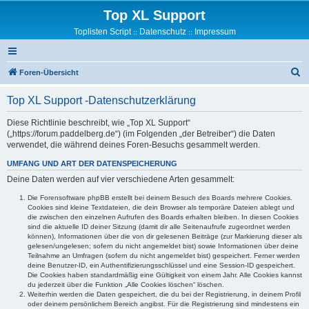
Top XL Support
Toplisten Script
Datenschutz
Impressum
::
::
S
Foren-Übersicht
u
Top XL Support -Datenschutzerklärung
c
h
Diese Richtlinie beschreibt, wie „Top XL Support“
(„https://forum.paddelberg.de“) (im Folgenden „der Betreiber“) die Daten
e
verwendet, die während deines Foren-Besuchs gesammelt werden.
UMFANG UND ART DER DATENSPEICHERUNG
Deine Daten werden auf vier verschiedene Arten gesammelt:
Die Forensoftware phpBB erstellt bei deinem Besuch des Boards mehrere Cookies.
Cookies sind kleine Textdateien, die dein Browser als temporäre Dateien ablegt und
die zwischen den einzelnen Aufrufen des Boards erhalten bleiben. In diesen Cookies
sind die aktuelle ID deiner Sitzung (damit dir alle Seitenaufrufe zugeordnet werden
können), Informationen über die von dir gelesenen Beiträge (zur Markierung dieser als
gelesen/ungelesen; sofern du nicht angemeldet bist) sowie Informationen über deine
Teilnahme an Umfragen (sofern du nicht angemeldet bist) gespeichert. Ferner werden
deine Benutzer-ID, ein Authentifizierungsschlüssel und eine Session-ID gespeichert.
Die Cookies haben standardmäßig eine Gültigkeit von einem Jahr. Alle Cookies kannst
du jederzeit über die Funktion „Alle Cookies löschen“ löschen.
Weiterhin werden die Daten gespeichert, die du bei der Registrierung, in deinem Profil
oder deinem persönlichem Bereich angibst. Für die Registrierung sind mindestens ein