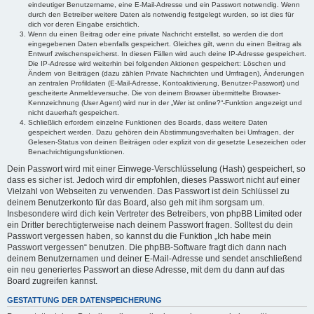
eindeutiger Benutzername, eine E-Mail-Adresse und ein Passwort notwendig. Wenn
durch den Betreiber weitere Daten als notwendig festgelegt wurden, so ist dies für
dich vor deren Eingabe ersichtlich.
Wenn du einen Beitrag oder eine private Nachricht erstellst, so werden die dort
eingegebenen Daten ebenfalls gespeichert. Gleiches gilt, wenn du einen Beitrag als
Entwurf zwischenspeicherst. In diesen Fällen wird auch deine IP-Adresse gespeichert.
Die IP-Adresse wird weiterhin bei folgenden Aktionen gespeichert: Löschen und
Ändern von Beiträgen (dazu zählen Private Nachrichten und Umfragen), Änderungen
an zentralen Profildaten (E-Mail-Adresse, Kontoaktivierung, Benutzer-Passwort) und
gescheiterte Anmeldeversuche. Die von deinem Browser übermittelte Browser-
Kennzeichnung (User Agent) wird nur in der „Wer ist online?“-Funktion angezeigt und
nicht dauerhaft gespeichert.
Schließlich erfordern einzelne Funktionen des Boards, dass weitere Daten
gespeichert werden. Dazu gehören dein Abstimmungsverhalten bei Umfragen, der
Gelesen-Status von deinen Beiträgen oder explizit von dir gesetzte Lesezeichen oder
Benachrichtigungsfunktionen.
Dein Passwort wird mit einer Einwege-Verschlüsselung (Hash) gespeichert, so
dass es sicher ist. Jedoch wird dir empfohlen, dieses Passwort nicht auf einer
Vielzahl von Webseiten zu verwenden. Das Passwort ist dein Schlüssel zu
deinem Benutzerkonto für das Board, also geh mit ihm sorgsam um.
Insbesondere wird dich kein Vertreter des Betreibers, von phpBB Limited oder
ein Dritter berechtigterweise nach deinem Passwort fragen. Solltest du dein
Passwort vergessen haben, so kannst du die Funktion „Ich habe mein
Passwort vergessen“ benutzen. Die phpBB-Software fragt dich dann nach
deinem Benutzernamen und deiner E-Mail-Adresse und sendet anschließend
ein neu generiertes Passwort an diese Adresse, mit dem du dann auf das
Board zugreifen kannst.
GESTATTUNG DER DATENSPEICHERUNG