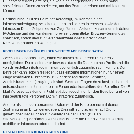
Du gestattest dem Betreiber, die von dir eingegebenen und oben näher
spezifizierten Daten zu speichern, um das Board betreiben und anbieten zu
können.
Darüber hinaus ist der Betreiber berechtigt, im Rahmen einer
Interessenabwägung zwischen deinen und seinen Interessen sowie den
Interessen Dritter, Zeitpunkte von Zugriffen und Aktionen zusammen mit deiner
IP-Adresse und der von deinem Browser übermittelter Browser-Kennung zu
speichern, sofern dies zur Gefahrenabwehr oder zur rechtlichen
Nachverfolgbarkeit notwendig ist.
REGELUNGEN BEZÜGLICH DER WEITERGABE DEINER DATEN
Zweck eines Boards ist es, einen Austausch mit anderen Personen zu
ermöglichen. Du bist dir daher bewusst, dass die Daten deines Profils und die
von dir erstellten Beiträge im Internet öffentlich zugänglich sein können. Der
Betreiber kann jedoch festlegen, dass einzelne Informationen nur für einen
eingeschränkten Nutzerkreis (z. B. andere registrierte Benutzer,
Administratoren etc.) zugänglich sind. Wenn du Fragen dazu hast, suche nach
entsprechenden Informationen im Forum oder kontaktiere den Betreiber. Die E-
Mail-Adresse aus deinem Profil ist dabei jedoch nur für den Betreiber und von
ihm beauftragte Personen (Administratoren) zugänglich.
Andere als die oben genannten Daten wird der Betreiber nur mit deiner
Zustimmung an Dritte weitergeben. Dies gilt nicht, sofern er auf Grund
gesetzlicher Regelungen zur Weitergabe der Daten (z. B. an
Strafverfolgungsbehörden) verpflichtet ist oder die Daten zur Durchsetzung
rechtlicher Interessen erforderlich sind.
GESTATTUNG DER KONTAKTAUFNAHME