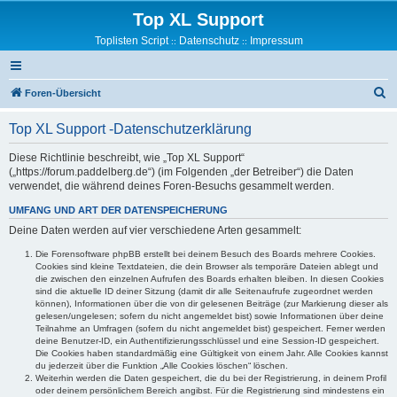
Top XL Support
Toplisten Script
Datenschutz
Impressum
::
::
S
Foren-Übersicht
u
Top XL Support -Datenschutzerklärung
c
h
Diese Richtlinie beschreibt, wie „Top XL Support“
(„https://forum.paddelberg.de“) (im Folgenden „der Betreiber“) die Daten
e
verwendet, die während deines Foren-Besuchs gesammelt werden.
UMFANG UND ART DER DATENSPEICHERUNG
Deine Daten werden auf vier verschiedene Arten gesammelt:
Die Forensoftware phpBB erstellt bei deinem Besuch des Boards mehrere Cookies.
Cookies sind kleine Textdateien, die dein Browser als temporäre Dateien ablegt und
die zwischen den einzelnen Aufrufen des Boards erhalten bleiben. In diesen Cookies
sind die aktuelle ID deiner Sitzung (damit dir alle Seitenaufrufe zugeordnet werden
können), Informationen über die von dir gelesenen Beiträge (zur Markierung dieser als
gelesen/ungelesen; sofern du nicht angemeldet bist) sowie Informationen über deine
Teilnahme an Umfragen (sofern du nicht angemeldet bist) gespeichert. Ferner werden
deine Benutzer-ID, ein Authentifizierungsschlüssel und eine Session-ID gespeichert.
Die Cookies haben standardmäßig eine Gültigkeit von einem Jahr. Alle Cookies kannst
du jederzeit über die Funktion „Alle Cookies löschen“ löschen.
Weiterhin werden die Daten gespeichert, die du bei der Registrierung, in deinem Profil
oder deinem persönlichem Bereich angibst. Für die Registrierung sind mindestens ein