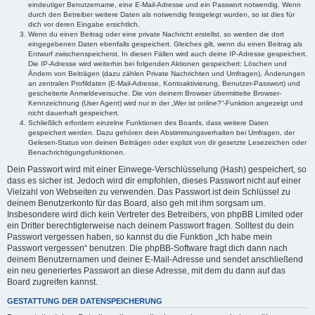
eindeutiger Benutzername, eine E-Mail-Adresse und ein Passwort notwendig. Wenn
durch den Betreiber weitere Daten als notwendig festgelegt wurden, so ist dies für
dich vor deren Eingabe ersichtlich.
Wenn du einen Beitrag oder eine private Nachricht erstellst, so werden die dort
eingegebenen Daten ebenfalls gespeichert. Gleiches gilt, wenn du einen Beitrag als
Entwurf zwischenspeicherst. In diesen Fällen wird auch deine IP-Adresse gespeichert.
Die IP-Adresse wird weiterhin bei folgenden Aktionen gespeichert: Löschen und
Ändern von Beiträgen (dazu zählen Private Nachrichten und Umfragen), Änderungen
an zentralen Profildaten (E-Mail-Adresse, Kontoaktivierung, Benutzer-Passwort) und
gescheiterte Anmeldeversuche. Die von deinem Browser übermittelte Browser-
Kennzeichnung (User Agent) wird nur in der „Wer ist online?“-Funktion angezeigt und
nicht dauerhaft gespeichert.
Schließlich erfordern einzelne Funktionen des Boards, dass weitere Daten
gespeichert werden. Dazu gehören dein Abstimmungsverhalten bei Umfragen, der
Gelesen-Status von deinen Beiträgen oder explizit von dir gesetzte Lesezeichen oder
Benachrichtigungsfunktionen.
Dein Passwort wird mit einer Einwege-Verschlüsselung (Hash) gespeichert, so
dass es sicher ist. Jedoch wird dir empfohlen, dieses Passwort nicht auf einer
Vielzahl von Webseiten zu verwenden. Das Passwort ist dein Schlüssel zu
deinem Benutzerkonto für das Board, also geh mit ihm sorgsam um.
Insbesondere wird dich kein Vertreter des Betreibers, von phpBB Limited oder
ein Dritter berechtigterweise nach deinem Passwort fragen. Solltest du dein
Passwort vergessen haben, so kannst du die Funktion „Ich habe mein
Passwort vergessen“ benutzen. Die phpBB-Software fragt dich dann nach
deinem Benutzernamen und deiner E-Mail-Adresse und sendet anschließend
ein neu generiertes Passwort an diese Adresse, mit dem du dann auf das
Board zugreifen kannst.
GESTATTUNG DER DATENSPEICHERUNG