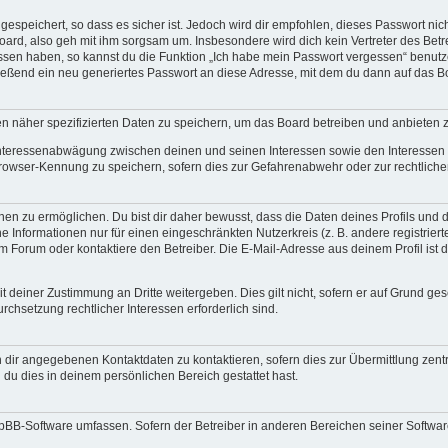
espeichert, so dass es sicher ist. Jedoch wird dir empfohlen, dieses Passwort ni
ard, also geh mit ihm sorgsam um. Insbesondere wird dich kein Vertreter des Betre
essen haben, so kannst du die Funktion „Ich habe mein Passwort vergessen“ benut
ßend ein neu generiertes Passwort an diese Adresse, mit dem du dann auf das Bo
en näher spezifizierten Daten zu speichern, um das Board betreiben und anbieten 
 Interessenabwägung zwischen deinen und seinen Interessen sowie den Interessen D
rowser-Kennung zu speichern, sofern dies zur Gefahrenabwehr oder zur rechtlichen
 zu ermöglichen. Du bist dir daher bewusst, dass die Daten deines Profils und die 
e Informationen nur für einen eingeschränkten Nutzerkreis (z. B. andere registriert
Forum oder kontaktiere den Betreiber. Die E-Mail-Adresse aus deinem Profil ist d
 deiner Zustimmung an Dritte weitergeben. Dies gilt nicht, sofern er auf Grund ge
urchsetzung rechtlicher Interessen erforderlich sind.
 dir angegebenen Kontaktdaten zu kontaktieren, sofern dies zur Übermittlung zentra
 du dies in deinem persönlichen Bereich gestattet hast.
phpBB-Software umfassen. Sofern der Betreiber in anderen Bereichen seiner Softwa