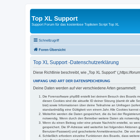
Top XL Support
Support Forum für das kostenlose Toplisten Script Top XL
Schnellzugriff
Foren-Übersicht
Top XL Support -Datenschutzerklärung
Diese Richtlinie beschreibt, wie „Top XL Support“ („https://f
UMFANG UND ART DER DATENSPEICHERUNG
Deine Daten werden auf vier verschiedene Arten gesammelt:
Die Forensoftware phpBB erstellt bei deinem Besuch des Boards meh
diesen Cookies sind die aktuelle ID deiner Sitzung (damit dir alle
bist) sowie Informationen über deine Teilnahme an Umfragen (sofer
standardmäßig eine Gültigkeit von einem Jahr. Alle Cookies kannst d
Weiterhin werden die Daten gespeichert, die du bei der Registrieru
notwendig. Wenn durch den Betreiber weitere Daten als notwendig fe
Wenn du einen Beitrag oder eine private Nachricht erstellst, so we
gespeichert. Die IP-Adresse wird weiterhin bei folgenden Aktionen
Benutzer-Passwort) und gescheiterte Anmeldeversuche. Die von dein
Schließlich erfordern einzelne Funktionen des Boards, dass weite