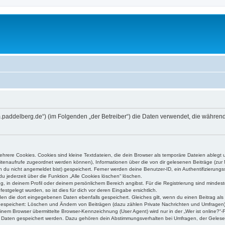
orum.paddelberg.de“) (im Folgenden „der Betreiber“) die Daten verwendet, die wäh
rere Cookies. Cookies sind kleine Textdateien, die dein Browser als temporäre Dateien ablegt 
 Seitenaufrufe zugeordnet werden können), Informationen über die von dir gelesenen Beiträge (zu
n du nicht angemeldet bist) gespeichert. Ferner werden deine Benutzer-ID, ein Authentifizierung
u jederzeit über die Funktion „Alle Cookies löschen“ löschen.
ng, in deinem Profil oder deinem persönlichem Bereich angibst. Für die Registrierung sind mind
stgelegt wurden, so ist dies für dich vor deren Eingabe ersichtlich.
rden die dort eingegebenen Daten ebenfalls gespeichert. Gleiches gilt, wenn du einen Beitrag als
 gespeichert: Löschen und Ändern von Beiträgen (dazu zählen Private Nachrichten und Umfragen)
em Browser übermittelte Browser-Kennzeichnung (User Agent) wird nur in der „Wer ist online?“-F
re Daten gespeichert werden. Dazu gehören dein Abstimmungsverhalten bei Umfragen, der Gelesen