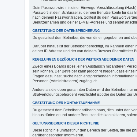
oder Benachrichtigungsfunktionen.
Dein Passwort wird mit einer Einwege-Verschlüsselung (Hash) g
Passwort ist dein Schlüssel zu deinem Benutzerkonto für das Bo
nach deinem Passwort fragen. Solltest du dein Passwort verg
Benutzernamen und deiner E-Mail-Adresse und sendet anschlie
GESTATTUNG DER DATENSPEICHERUNG
Du gestattest dem Betreiber, die von dir eingegebenen und ob
Darüber hinaus ist der Betreiber berechtigt, im Rahmen einer
deiner IP-Adresse und der von deinem Browser übermittelter B
REGELUNGEN BEZÜGLICH DER WEITERGABE DEINER DATEN
Zweck eines Boards ist es, einen Austausch mit anderen Personen
sein können. Der Betreiber kann jedoch festlegen, dass einzeln
Fragen dazu hast, suche nach entsprechenden Informationen im 
Personen (Administratoren) zugänglich.
Andere als die oben genannten Daten wird der Betreiber nur mit
Strafverfolgungsbehörden) verpflichtet ist oder die Daten zur D
GESTATTUNG DER KONTAKTAUFNAHME
Du gestattest dem Betreiber darüber hinaus, dich unter den von
hinaus dürfen er und andere Benutzer dich kontaktieren, sofern
GELTUNGSBEREICH DIESER RICHTLINIE
Diese Richtlinie umfasst nur den Bereich der Seiten, die die 
darüber gesondert informieren.