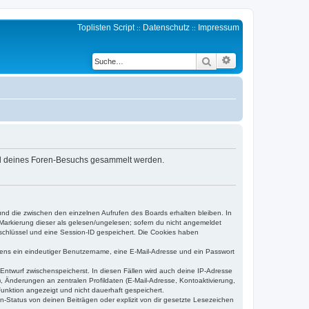
Toplisten Script
Datenschutz
Impressum
::
::
Erweiterte Suche
Suche
rend deines Foren-Besuchs gesammelt werden.
und die zwischen den einzelnen Aufrufen des Boards erhalten bleiben. In
r Markierung dieser als gelesen/ungelesen; sofern du nicht angemeldet
sschlüssel und eine Session-ID gespeichert. Die Cookies haben
estens ein eindeutiger Benutzername, eine E-Mail-Adresse und ein Passwort
 Entwurf zwischenspeicherst. In diesen Fällen wird auch deine IP-Adresse
, Änderungen an zentralen Profildaten (E-Mail-Adresse, Kontoaktivierung,
unktion angezeigt und nicht dauerhaft gespeichert.
-Status von deinen Beiträgen oder explizit von dir gesetzte Lesezeichen