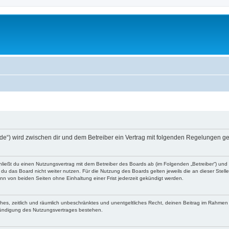
g.de“) wird zwischen dir und dem Betreiber ein Vertrag mit folgenden Regelungen g
chließt du einen Nutzungsvertrag mit dem Betreiber des Boards ab (im Folgenden „Betreiber“) un
du das Board nicht weiter nutzen. Für die Nutzung des Boards gelten jeweils die an dieser Stell
n von beiden Seiten ohne Einhaltung einer Frist jederzeit gekündigt werden.
faches, zeitlich und räumlich unbeschränktes und unentgeltliches Recht, deinen Beitrag im Rahme
Kündigung des Nutzungsvertrages bestehen.