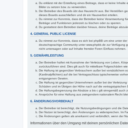
Du erklärst mit der Erstellung eines Beitrags, dass er keine Inhalt
Bilder zu setzen bzw. zu verwenden.
Der Betreiber des Boards übt das Hausrecht aus. Bei Verstößen g
dieses Boards ausschließen und dir ein Hausverbot erteilen.
Du nimmst zur Kenntnis, dass der Betreiber keine Verantwortung für 
Beiträge und Funktionen jederzeit zu löschen oder zu sperren.
Du gestattest dem Betreiber darüber hinaus, deine Beiträge abzuä
4. GENERAL PUBLIC LICENSE
Du nimmst zur Kenntnis, dass es sich bei phpBB um eine unter der 
deutschsprachige Community unter www.phpbb.de zur Verfügung gest
nicht untersagen oder auf Inhalte fremder Foren Einfluss nehmen.
5. GEWÄHRLEISTUNG
Der Betreiber haftet mit Ausnahme der Verletzung von Leben, Körper
zurückzuführen sind. Dies gilt auch für mittelbare Folgeschäden 
Die Haftung ist gegenüber Verbrauchern außer bei vorsätzlichem o
(Kardinalpflichten) auf die bei Vertragsschluss typischerweise vo
entgangenen Gewinn.
Die Haftung ist gegenüber Unternehmern außer bei der Verletzung 
Schäden und im Übrigen der Höhe nach auf die vertragstypischen 
Die Haftungsbegrenzung der Absätze a bis c gilt sinngemäß auch zu
Ansprüche für eine Haftung aus zwingendem nationalem Recht blei
6. ÄNDERUNGSVORBEHALT
Der Betreiber ist berechtigt, die Nutzungsbedingungen und die Dat
Der Nutzer ist berechtigt, den Änderungen zu widersprechen. Im Fa
Die Änderungen gelten als anerkannt und verbindlich, wenn der N
Informationen über den Umgang mit deinen persönlichen Daten 