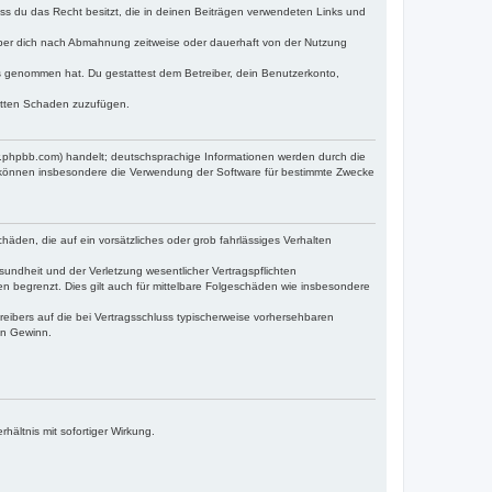
dass du das Recht besitzt, die in deinen Beiträgen verwendeten Links und
iber dich nach Abmahnung zeitweise oder dauerhaft von der Nutzung
tnis genommen hat. Du gestattest dem Betreiber, dein Benutzerkonto,
ritten Schaden zuzufügen.
w.phpbb.com) handelt; deutschsprachige Informationen werden durch die
e können insbesondere die Verwendung der Software für bestimmte Zwecke
häden, die auf ein vorsätzliches oder grob fahrlässiges Verhalten
undheit und der Verletzung wesentlicher Vertragspflichten
n begrenzt. Dies gilt auch für mittelbare Folgeschäden wie insbesondere
eibers auf die bei Vertragsschluss typischerweise vorhersehbaren
en Gewinn.
ältnis mit sofortiger Wirkung.