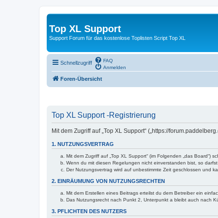
Top XL Support
Support Forum für das kostenlose Toplisten Script Top XL
FAQ
Schnellzugriff
Anmelden
Foren-Übersicht
Top XL Support -Registrierung
Mit dem Zugriff auf „Top XL Support“ („https://forum.paddelber
1. NUTZUNGSVERTRAG
Mit dem Zugriff auf „Top XL Support“ (im Folgenden „das Board“) s
Wenn du mit diesen Regelungen nicht einverstanden bist, so darfst 
Der Nutzungsvertrag wird auf unbestimmte Zeit geschlossen und kan
2. EINRÄUMUNG VON NUTZUNGSRECHTEN
Mit dem Erstellen eines Beitrags erteilst du dem Betreiber ein ein
Das Nutzungsrecht nach Punkt 2, Unterpunkt a bleibt auch nach 
3. PFLICHTEN DES NUTZERS