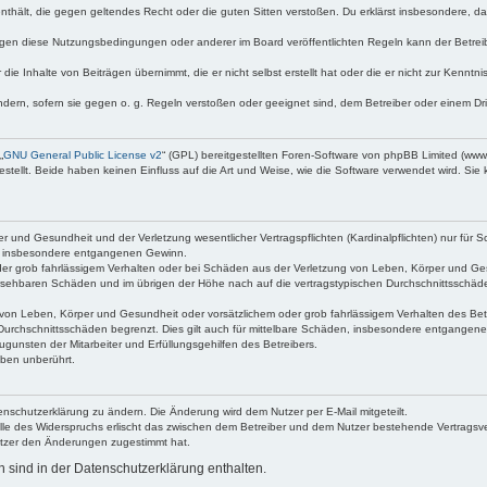
e enthält, die gegen geltendes Recht oder die guten Sitten verstoßen. Du erklärst insbesondere, 
egen diese Nutzungsbedingungen oder anderer im Board veröffentlichten Regeln kann der Betre
die Inhalte von Beiträgen übernimmt, die er nicht selbst erstellt hat oder die er nicht zur Kenn
ndern, sofern sie gegen o. g. Regeln verstoßen oder geeignet sind, dem Betreiber oder einem D
„
GNU General Public License v2
“ (GPL) bereitgestellten Foren-Software von phpBB Limited (ww
ellt. Beide haben keinen Einfluss auf die Art und Weise, wie die Software verwendet wird. Si
 und Gesundheit und der Verletzung wesentlicher Vertragspflichten (Kardinalpflichten) nur für Sc
wie insbesondere entgangenen Gewinn.
der grob fahrlässigem Verhalten oder bei Schäden aus der Verletzung von Leben, Körper und Ges
rhersehbaren Schäden und im übrigen der Höhe nach auf die vertragstypischen Durchschnittsschäde
von Leben, Körper und Gesundheit oder vorsätzlichem oder grob fahrlässigem Verhalten des Betr
Durchschnittsschäden begrenzt. Dies gilt auch für mittelbare Schäden, insbesondere entgangen
gunsten der Mitarbeiter und Erfüllungsgehilfen des Betreibers.
ben unberührt.
enschutzerklärung zu ändern. Die Änderung wird dem Nutzer per E-Mail mitgeteilt.
lle des Widerspruchs erlischt das zwischen dem Betreiber und dem Nutzer bestehende Vertragsverh
utzer den Änderungen zugestimmt hat.
sind in der Datenschutzerklärung enthalten.