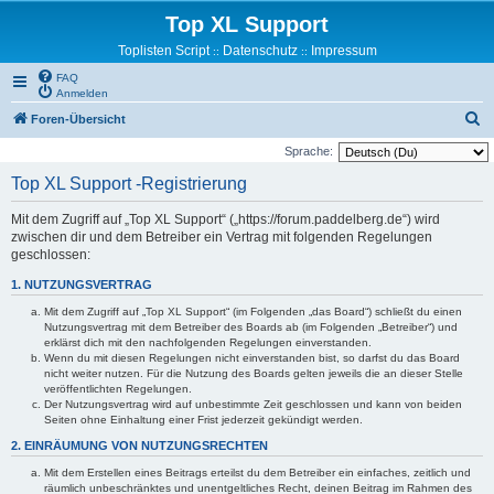
Top XL Support
Toplisten Script
Datenschutz
Impressum
::
::
FAQ
Anmelden
S
Foren-Übersicht
u
Sprache:
c
Top XL Support -Registrierung
h
Mit dem Zugriff auf „Top XL Support“ („https://forum.paddelberg.de“) wird
e
zwischen dir und dem Betreiber ein Vertrag mit folgenden Regelungen
geschlossen:
1. NUTZUNGSVERTRAG
Mit dem Zugriff auf „Top XL Support“ (im Folgenden „das Board“) schließt du einen
Nutzungsvertrag mit dem Betreiber des Boards ab (im Folgenden „Betreiber“) und
erklärst dich mit den nachfolgenden Regelungen einverstanden.
Wenn du mit diesen Regelungen nicht einverstanden bist, so darfst du das Board
nicht weiter nutzen. Für die Nutzung des Boards gelten jeweils die an dieser Stelle
veröffentlichten Regelungen.
Der Nutzungsvertrag wird auf unbestimmte Zeit geschlossen und kann von beiden
Seiten ohne Einhaltung einer Frist jederzeit gekündigt werden.
2. EINRÄUMUNG VON NUTZUNGSRECHTEN
Mit dem Erstellen eines Beitrags erteilst du dem Betreiber ein einfaches, zeitlich und
räumlich unbeschränktes und unentgeltliches Recht, deinen Beitrag im Rahmen des