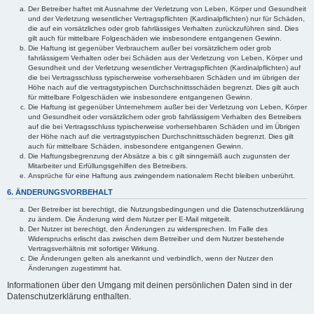
Der Betreiber haftet mit Ausnahme der Verletzung von Leben, Körper und Gesundheit
und der Verletzung wesentlicher Vertragspflichten (Kardinalpflichten) nur für Schäden,
die auf ein vorsätzliches oder grob fahrlässiges Verhalten zurückzuführen sind. Dies
gilt auch für mittelbare Folgeschäden wie insbesondere entgangenen Gewinn.
Die Haftung ist gegenüber Verbrauchern außer bei vorsätzlichem oder grob
fahrlässigem Verhalten oder bei Schäden aus der Verletzung von Leben, Körper und
Gesundheit und der Verletzung wesentlicher Vertragspflichten (Kardinalpflichten) auf
die bei Vertragsschluss typischerweise vorhersehbaren Schäden und im übrigen der
Höhe nach auf die vertragstypischen Durchschnittsschäden begrenzt. Dies gilt auch
für mittelbare Folgeschäden wie insbesondere entgangenen Gewinn.
Die Haftung ist gegenüber Unternehmern außer bei der Verletzung von Leben, Körper
und Gesundheit oder vorsätzlichem oder grob fahrlässigem Verhalten des Betreibers
auf die bei Vertragsschluss typischerweise vorhersehbaren Schäden und im Übrigen
der Höhe nach auf die vertragstypischen Durchschnittsschäden begrenzt. Dies gilt
auch für mittelbare Schäden, insbesondere entgangenen Gewinn.
Die Haftungsbegrenzung der Absätze a bis c gilt sinngemäß auch zugunsten der
Mitarbeiter und Erfüllungsgehilfen des Betreibers.
Ansprüche für eine Haftung aus zwingendem nationalem Recht bleiben unberührt.
6. ÄNDERUNGSVORBEHALT
Der Betreiber ist berechtigt, die Nutzungsbedingungen und die Datenschutzerklärung
zu ändern. Die Änderung wird dem Nutzer per E-Mail mitgeteilt.
Der Nutzer ist berechtigt, den Änderungen zu widersprechen. Im Falle des
Widerspruchs erlischt das zwischen dem Betreiber und dem Nutzer bestehende
Vertragsverhältnis mit sofortiger Wirkung.
Die Änderungen gelten als anerkannt und verbindlich, wenn der Nutzer den
Änderungen zugestimmt hat.
Informationen über den Umgang mit deinen persönlichen Daten sind in der
Datenschutzerklärung enthalten.