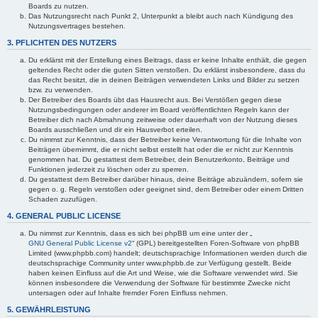
Boards zu nutzen.
Das Nutzungsrecht nach Punkt 2, Unterpunkt a bleibt auch nach Kündigung des
Nutzungsvertrages bestehen.
3. PFLICHTEN DES NUTZERS
Du erklärst mit der Erstellung eines Beitrags, dass er keine Inhalte enthält, die gegen
geltendes Recht oder die guten Sitten verstoßen. Du erklärst insbesondere, dass du
das Recht besitzt, die in deinen Beiträgen verwendeten Links und Bilder zu setzen
bzw. zu verwenden.
Der Betreiber des Boards übt das Hausrecht aus. Bei Verstößen gegen diese
Nutzungsbedingungen oder anderer im Board veröffentlichten Regeln kann der
Betreiber dich nach Abmahnung zeitweise oder dauerhaft von der Nutzung dieses
Boards ausschließen und dir ein Hausverbot erteilen.
Du nimmst zur Kenntnis, dass der Betreiber keine Verantwortung für die Inhalte von
Beiträgen übernimmt, die er nicht selbst erstellt hat oder die er nicht zur Kenntnis
genommen hat. Du gestattest dem Betreiber, dein Benutzerkonto, Beiträge und
Funktionen jederzeit zu löschen oder zu sperren.
Du gestattest dem Betreiber darüber hinaus, deine Beiträge abzuändern, sofern sie
gegen o. g. Regeln verstoßen oder geeignet sind, dem Betreiber oder einem Dritten
Schaden zuzufügen.
4. GENERAL PUBLIC LICENSE
Du nimmst zur Kenntnis, dass es sich bei phpBB um eine unter der „
GNU General Public License v2
“ (GPL) bereitgestellten Foren-Software von phpBB
Limited (www.phpbb.com) handelt; deutschsprachige Informationen werden durch die
deutschsprachige Community unter www.phpbb.de zur Verfügung gestellt. Beide
haben keinen Einfluss auf die Art und Weise, wie die Software verwendet wird. Sie
können insbesondere die Verwendung der Software für bestimmte Zwecke nicht
untersagen oder auf Inhalte fremder Foren Einfluss nehmen.
5. GEWÄHRLEISTUNG