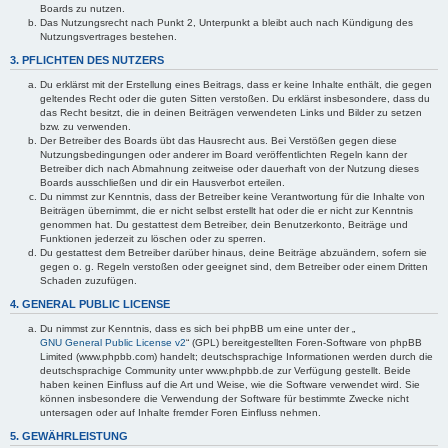
Boards zu nutzen.
Das Nutzungsrecht nach Punkt 2, Unterpunkt a bleibt auch nach Kündigung des
Nutzungsvertrages bestehen.
3. PFLICHTEN DES NUTZERS
Du erklärst mit der Erstellung eines Beitrags, dass er keine Inhalte enthält, die gegen
geltendes Recht oder die guten Sitten verstoßen. Du erklärst insbesondere, dass du
das Recht besitzt, die in deinen Beiträgen verwendeten Links und Bilder zu setzen
bzw. zu verwenden.
Der Betreiber des Boards übt das Hausrecht aus. Bei Verstößen gegen diese
Nutzungsbedingungen oder anderer im Board veröffentlichten Regeln kann der
Betreiber dich nach Abmahnung zeitweise oder dauerhaft von der Nutzung dieses
Boards ausschließen und dir ein Hausverbot erteilen.
Du nimmst zur Kenntnis, dass der Betreiber keine Verantwortung für die Inhalte von
Beiträgen übernimmt, die er nicht selbst erstellt hat oder die er nicht zur Kenntnis
genommen hat. Du gestattest dem Betreiber, dein Benutzerkonto, Beiträge und
Funktionen jederzeit zu löschen oder zu sperren.
Du gestattest dem Betreiber darüber hinaus, deine Beiträge abzuändern, sofern sie
gegen o. g. Regeln verstoßen oder geeignet sind, dem Betreiber oder einem Dritten
Schaden zuzufügen.
4. GENERAL PUBLIC LICENSE
Du nimmst zur Kenntnis, dass es sich bei phpBB um eine unter der „
GNU General Public License v2
“ (GPL) bereitgestellten Foren-Software von phpBB
Limited (www.phpbb.com) handelt; deutschsprachige Informationen werden durch die
deutschsprachige Community unter www.phpbb.de zur Verfügung gestellt. Beide
haben keinen Einfluss auf die Art und Weise, wie die Software verwendet wird. Sie
können insbesondere die Verwendung der Software für bestimmte Zwecke nicht
untersagen oder auf Inhalte fremder Foren Einfluss nehmen.
5. GEWÄHRLEISTUNG