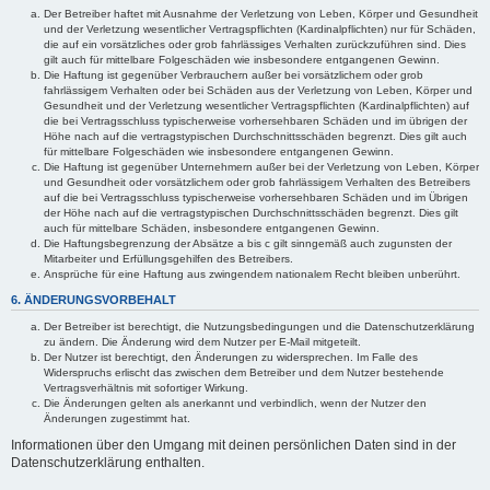
Der Betreiber haftet mit Ausnahme der Verletzung von Leben, Körper und Gesundheit
und der Verletzung wesentlicher Vertragspflichten (Kardinalpflichten) nur für Schäden,
die auf ein vorsätzliches oder grob fahrlässiges Verhalten zurückzuführen sind. Dies
gilt auch für mittelbare Folgeschäden wie insbesondere entgangenen Gewinn.
Die Haftung ist gegenüber Verbrauchern außer bei vorsätzlichem oder grob
fahrlässigem Verhalten oder bei Schäden aus der Verletzung von Leben, Körper und
Gesundheit und der Verletzung wesentlicher Vertragspflichten (Kardinalpflichten) auf
die bei Vertragsschluss typischerweise vorhersehbaren Schäden und im übrigen der
Höhe nach auf die vertragstypischen Durchschnittsschäden begrenzt. Dies gilt auch
für mittelbare Folgeschäden wie insbesondere entgangenen Gewinn.
Die Haftung ist gegenüber Unternehmern außer bei der Verletzung von Leben, Körper
und Gesundheit oder vorsätzlichem oder grob fahrlässigem Verhalten des Betreibers
auf die bei Vertragsschluss typischerweise vorhersehbaren Schäden und im Übrigen
der Höhe nach auf die vertragstypischen Durchschnittsschäden begrenzt. Dies gilt
auch für mittelbare Schäden, insbesondere entgangenen Gewinn.
Die Haftungsbegrenzung der Absätze a bis c gilt sinngemäß auch zugunsten der
Mitarbeiter und Erfüllungsgehilfen des Betreibers.
Ansprüche für eine Haftung aus zwingendem nationalem Recht bleiben unberührt.
6. ÄNDERUNGSVORBEHALT
Der Betreiber ist berechtigt, die Nutzungsbedingungen und die Datenschutzerklärung
zu ändern. Die Änderung wird dem Nutzer per E-Mail mitgeteilt.
Der Nutzer ist berechtigt, den Änderungen zu widersprechen. Im Falle des
Widerspruchs erlischt das zwischen dem Betreiber und dem Nutzer bestehende
Vertragsverhältnis mit sofortiger Wirkung.
Die Änderungen gelten als anerkannt und verbindlich, wenn der Nutzer den
Änderungen zugestimmt hat.
Informationen über den Umgang mit deinen persönlichen Daten sind in der
Datenschutzerklärung enthalten.