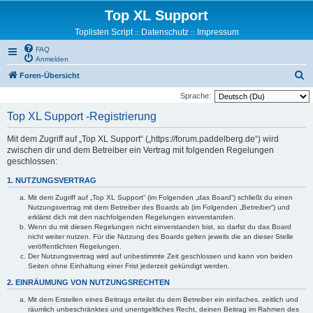
Top XL Support
Toplisten Script
Datenschutz
Impressum
::
::
FAQ
Anmelden
S
Foren-Übersicht
u
Sprache:
c
Top XL Support -Registrierung
h
Mit dem Zugriff auf „Top XL Support“ („https://forum.paddelberg.de“) wird
e
zwischen dir und dem Betreiber ein Vertrag mit folgenden Regelungen
geschlossen:
1. NUTZUNGSVERTRAG
Mit dem Zugriff auf „Top XL Support“ (im Folgenden „das Board“) schließt du einen
Nutzungsvertrag mit dem Betreiber des Boards ab (im Folgenden „Betreiber“) und
erklärst dich mit den nachfolgenden Regelungen einverstanden.
Wenn du mit diesen Regelungen nicht einverstanden bist, so darfst du das Board
nicht weiter nutzen. Für die Nutzung des Boards gelten jeweils die an dieser Stelle
veröffentlichten Regelungen.
Der Nutzungsvertrag wird auf unbestimmte Zeit geschlossen und kann von beiden
Seiten ohne Einhaltung einer Frist jederzeit gekündigt werden.
2. EINRÄUMUNG VON NUTZUNGSRECHTEN
Mit dem Erstellen eines Beitrags erteilst du dem Betreiber ein einfaches, zeitlich und
räumlich unbeschränktes und unentgeltliches Recht, deinen Beitrag im Rahmen des