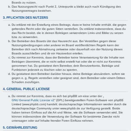
Boards zu nutzen.
Das Nutzungsrecht nach Punkt 2, Unterpunkt a bleibt auch nach Kündigung des
Nutzungsvertrages bestehen.
3. PFLICHTEN DES NUTZERS
Du erklärst mit der Erstellung eines Beitrags, dass er keine Inhalte enthält, die gegen
geltendes Recht oder die guten Sitten verstoßen. Du erklärst insbesondere, dass du
das Recht besitzt, die in deinen Beiträgen verwendeten Links und Bilder zu setzen
bzw. zu verwenden.
Der Betreiber des Boards übt das Hausrecht aus. Bei Verstößen gegen diese
Nutzungsbedingungen oder anderer im Board veröffentlichten Regeln kann der
Betreiber dich nach Abmahnung zeitweise oder dauerhaft von der Nutzung dieses
Boards ausschließen und dir ein Hausverbot erteilen.
Du nimmst zur Kenntnis, dass der Betreiber keine Verantwortung für die Inhalte von
Beiträgen übernimmt, die er nicht selbst erstellt hat oder die er nicht zur Kenntnis
genommen hat. Du gestattest dem Betreiber, dein Benutzerkonto, Beiträge und
Funktionen jederzeit zu löschen oder zu sperren.
Du gestattest dem Betreiber darüber hinaus, deine Beiträge abzuändern, sofern sie
gegen o. g. Regeln verstoßen oder geeignet sind, dem Betreiber oder einem Dritten
Schaden zuzufügen.
4. GENERAL PUBLIC LICENSE
Du nimmst zur Kenntnis, dass es sich bei phpBB um eine unter der „
GNU General Public License v2
“ (GPL) bereitgestellten Foren-Software von phpBB
Limited (www.phpbb.com) handelt; deutschsprachige Informationen werden durch die
deutschsprachige Community unter www.phpbb.de zur Verfügung gestellt. Beide
haben keinen Einfluss auf die Art und Weise, wie die Software verwendet wird. Sie
können insbesondere die Verwendung der Software für bestimmte Zwecke nicht
untersagen oder auf Inhalte fremder Foren Einfluss nehmen.
5. GEWÄHRLEISTUNG