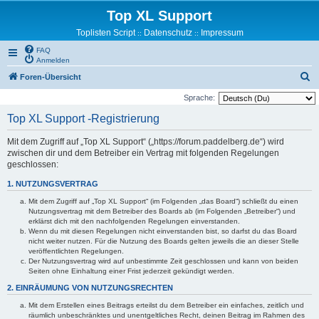
Top XL Support
Toplisten Script
Datenschutz
Impressum
::
::
FAQ
Anmelden
S
Foren-Übersicht
u
Sprache:
c
Top XL Support -Registrierung
h
Mit dem Zugriff auf „Top XL Support“ („https://forum.paddelberg.de“) wird
e
zwischen dir und dem Betreiber ein Vertrag mit folgenden Regelungen
geschlossen:
1. NUTZUNGSVERTRAG
Mit dem Zugriff auf „Top XL Support“ (im Folgenden „das Board“) schließt du einen
Nutzungsvertrag mit dem Betreiber des Boards ab (im Folgenden „Betreiber“) und
erklärst dich mit den nachfolgenden Regelungen einverstanden.
Wenn du mit diesen Regelungen nicht einverstanden bist, so darfst du das Board
nicht weiter nutzen. Für die Nutzung des Boards gelten jeweils die an dieser Stelle
veröffentlichten Regelungen.
Der Nutzungsvertrag wird auf unbestimmte Zeit geschlossen und kann von beiden
Seiten ohne Einhaltung einer Frist jederzeit gekündigt werden.
2. EINRÄUMUNG VON NUTZUNGSRECHTEN
Mit dem Erstellen eines Beitrags erteilst du dem Betreiber ein einfaches, zeitlich und
räumlich unbeschränktes und unentgeltliches Recht, deinen Beitrag im Rahmen des