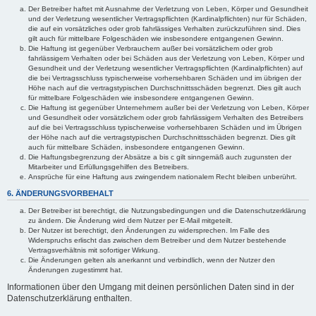
Der Betreiber haftet mit Ausnahme der Verletzung von Leben, Körper und Gesundheit
und der Verletzung wesentlicher Vertragspflichten (Kardinalpflichten) nur für Schäden,
die auf ein vorsätzliches oder grob fahrlässiges Verhalten zurückzuführen sind. Dies
gilt auch für mittelbare Folgeschäden wie insbesondere entgangenen Gewinn.
Die Haftung ist gegenüber Verbrauchern außer bei vorsätzlichem oder grob
fahrlässigem Verhalten oder bei Schäden aus der Verletzung von Leben, Körper und
Gesundheit und der Verletzung wesentlicher Vertragspflichten (Kardinalpflichten) auf
die bei Vertragsschluss typischerweise vorhersehbaren Schäden und im übrigen der
Höhe nach auf die vertragstypischen Durchschnittsschäden begrenzt. Dies gilt auch
für mittelbare Folgeschäden wie insbesondere entgangenen Gewinn.
Die Haftung ist gegenüber Unternehmern außer bei der Verletzung von Leben, Körper
und Gesundheit oder vorsätzlichem oder grob fahrlässigem Verhalten des Betreibers
auf die bei Vertragsschluss typischerweise vorhersehbaren Schäden und im Übrigen
der Höhe nach auf die vertragstypischen Durchschnittsschäden begrenzt. Dies gilt
auch für mittelbare Schäden, insbesondere entgangenen Gewinn.
Die Haftungsbegrenzung der Absätze a bis c gilt sinngemäß auch zugunsten der
Mitarbeiter und Erfüllungsgehilfen des Betreibers.
Ansprüche für eine Haftung aus zwingendem nationalem Recht bleiben unberührt.
6. ÄNDERUNGSVORBEHALT
Der Betreiber ist berechtigt, die Nutzungsbedingungen und die Datenschutzerklärung
zu ändern. Die Änderung wird dem Nutzer per E-Mail mitgeteilt.
Der Nutzer ist berechtigt, den Änderungen zu widersprechen. Im Falle des
Widerspruchs erlischt das zwischen dem Betreiber und dem Nutzer bestehende
Vertragsverhältnis mit sofortiger Wirkung.
Die Änderungen gelten als anerkannt und verbindlich, wenn der Nutzer den
Änderungen zugestimmt hat.
Informationen über den Umgang mit deinen persönlichen Daten sind in der
Datenschutzerklärung enthalten.