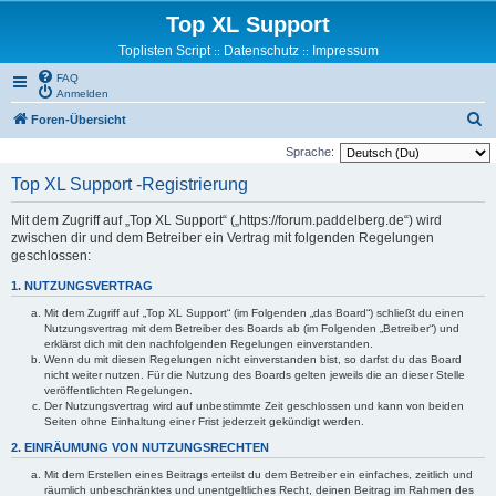
Top XL Support
Toplisten Script
Datenschutz
Impressum
::
::
FAQ
Anmelden
S
Foren-Übersicht
u
Sprache:
c
Top XL Support -Registrierung
h
Mit dem Zugriff auf „Top XL Support“ („https://forum.paddelberg.de“) wird
e
zwischen dir und dem Betreiber ein Vertrag mit folgenden Regelungen
geschlossen:
1. NUTZUNGSVERTRAG
Mit dem Zugriff auf „Top XL Support“ (im Folgenden „das Board“) schließt du einen
Nutzungsvertrag mit dem Betreiber des Boards ab (im Folgenden „Betreiber“) und
erklärst dich mit den nachfolgenden Regelungen einverstanden.
Wenn du mit diesen Regelungen nicht einverstanden bist, so darfst du das Board
nicht weiter nutzen. Für die Nutzung des Boards gelten jeweils die an dieser Stelle
veröffentlichten Regelungen.
Der Nutzungsvertrag wird auf unbestimmte Zeit geschlossen und kann von beiden
Seiten ohne Einhaltung einer Frist jederzeit gekündigt werden.
2. EINRÄUMUNG VON NUTZUNGSRECHTEN
Mit dem Erstellen eines Beitrags erteilst du dem Betreiber ein einfaches, zeitlich und
räumlich unbeschränktes und unentgeltliches Recht, deinen Beitrag im Rahmen des