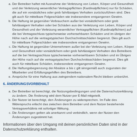
Der Betreiber haftet mit Ausnahme der Verletzung von Leben, Körper und Gesundheit
und der Verletzung wesentlicher Vertragspflichten (Kardinalpflichten) nur für Schäden,
die auf ein vorsätzliches oder grob fahrlässiges Verhalten zurückzuführen sind. Dies
gilt auch für mittelbare Folgeschäden wie insbesondere entgangenen Gewinn.
Die Haftung ist gegenüber Verbrauchern außer bei vorsätzlichem oder grob
fahrlässigem Verhalten oder bei Schäden aus der Verletzung von Leben, Körper und
Gesundheit und der Verletzung wesentlicher Vertragspflichten (Kardinalpflichten) auf
die bei Vertragsschluss typischerweise vorhersehbaren Schäden und im übrigen der
Höhe nach auf die vertragstypischen Durchschnittsschäden begrenzt. Dies gilt auch
für mittelbare Folgeschäden wie insbesondere entgangenen Gewinn.
Die Haftung ist gegenüber Unternehmern außer bei der Verletzung von Leben, Körper
und Gesundheit oder vorsätzlichem oder grob fahrlässigem Verhalten des Betreibers
auf die bei Vertragsschluss typischerweise vorhersehbaren Schäden und im Übrigen
der Höhe nach auf die vertragstypischen Durchschnittsschäden begrenzt. Dies gilt
auch für mittelbare Schäden, insbesondere entgangenen Gewinn.
Die Haftungsbegrenzung der Absätze a bis c gilt sinngemäß auch zugunsten der
Mitarbeiter und Erfüllungsgehilfen des Betreibers.
Ansprüche für eine Haftung aus zwingendem nationalem Recht bleiben unberührt.
6. ÄNDERUNGSVORBEHALT
Der Betreiber ist berechtigt, die Nutzungsbedingungen und die Datenschutzerklärung
zu ändern. Die Änderung wird dem Nutzer per E-Mail mitgeteilt.
Der Nutzer ist berechtigt, den Änderungen zu widersprechen. Im Falle des
Widerspruchs erlischt das zwischen dem Betreiber und dem Nutzer bestehende
Vertragsverhältnis mit sofortiger Wirkung.
Die Änderungen gelten als anerkannt und verbindlich, wenn der Nutzer den
Änderungen zugestimmt hat.
Informationen über den Umgang mit deinen persönlichen Daten sind in der
Datenschutzerklärung enthalten.