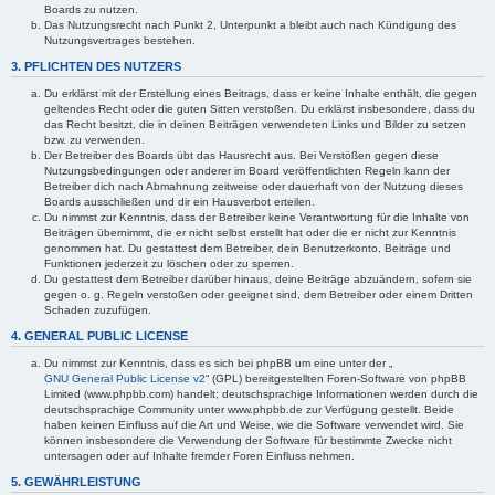
Boards zu nutzen.
Das Nutzungsrecht nach Punkt 2, Unterpunkt a bleibt auch nach Kündigung des
Nutzungsvertrages bestehen.
3. PFLICHTEN DES NUTZERS
Du erklärst mit der Erstellung eines Beitrags, dass er keine Inhalte enthält, die gegen
geltendes Recht oder die guten Sitten verstoßen. Du erklärst insbesondere, dass du
das Recht besitzt, die in deinen Beiträgen verwendeten Links und Bilder zu setzen
bzw. zu verwenden.
Der Betreiber des Boards übt das Hausrecht aus. Bei Verstößen gegen diese
Nutzungsbedingungen oder anderer im Board veröffentlichten Regeln kann der
Betreiber dich nach Abmahnung zeitweise oder dauerhaft von der Nutzung dieses
Boards ausschließen und dir ein Hausverbot erteilen.
Du nimmst zur Kenntnis, dass der Betreiber keine Verantwortung für die Inhalte von
Beiträgen übernimmt, die er nicht selbst erstellt hat oder die er nicht zur Kenntnis
genommen hat. Du gestattest dem Betreiber, dein Benutzerkonto, Beiträge und
Funktionen jederzeit zu löschen oder zu sperren.
Du gestattest dem Betreiber darüber hinaus, deine Beiträge abzuändern, sofern sie
gegen o. g. Regeln verstoßen oder geeignet sind, dem Betreiber oder einem Dritten
Schaden zuzufügen.
4. GENERAL PUBLIC LICENSE
Du nimmst zur Kenntnis, dass es sich bei phpBB um eine unter der „
GNU General Public License v2
“ (GPL) bereitgestellten Foren-Software von phpBB
Limited (www.phpbb.com) handelt; deutschsprachige Informationen werden durch die
deutschsprachige Community unter www.phpbb.de zur Verfügung gestellt. Beide
haben keinen Einfluss auf die Art und Weise, wie die Software verwendet wird. Sie
können insbesondere die Verwendung der Software für bestimmte Zwecke nicht
untersagen oder auf Inhalte fremder Foren Einfluss nehmen.
5. GEWÄHRLEISTUNG