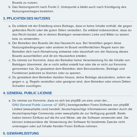
Boards zu nutzen.
Das Nutzungsrecht nach Punkt 2, Unterpunkt a bleibt auch nach Kündigung des
Nutzungsvertrages bestehen.
3. PFLICHTEN DES NUTZERS
Du erklärst mit der Erstellung eines Beitrags, dass er keine Inhalte enthält, die gegen
geltendes Recht oder die guten Sitten verstoßen. Du erklärst insbesondere, dass du
das Recht besitzt, die in deinen Beiträgen verwendeten Links und Bilder zu setzen
bzw. zu verwenden.
Der Betreiber des Boards übt das Hausrecht aus. Bei Verstößen gegen diese
Nutzungsbedingungen oder anderer im Board veröffentlichten Regeln kann der
Betreiber dich nach Abmahnung zeitweise oder dauerhaft von der Nutzung dieses
Boards ausschließen und dir ein Hausverbot erteilen.
Du nimmst zur Kenntnis, dass der Betreiber keine Verantwortung für die Inhalte von
Beiträgen übernimmt, die er nicht selbst erstellt hat oder die er nicht zur Kenntnis
genommen hat. Du gestattest dem Betreiber, dein Benutzerkonto, Beiträge und
Funktionen jederzeit zu löschen oder zu sperren.
Du gestattest dem Betreiber darüber hinaus, deine Beiträge abzuändern, sofern sie
gegen o. g. Regeln verstoßen oder geeignet sind, dem Betreiber oder einem Dritten
Schaden zuzufügen.
4. GENERAL PUBLIC LICENSE
Du nimmst zur Kenntnis, dass es sich bei phpBB um eine unter der „
GNU General Public License v2
“ (GPL) bereitgestellten Foren-Software von phpBB
Limited (www.phpbb.com) handelt; deutschsprachige Informationen werden durch die
deutschsprachige Community unter www.phpbb.de zur Verfügung gestellt. Beide
haben keinen Einfluss auf die Art und Weise, wie die Software verwendet wird. Sie
können insbesondere die Verwendung der Software für bestimmte Zwecke nicht
untersagen oder auf Inhalte fremder Foren Einfluss nehmen.
5. GEWÄHRLEISTUNG