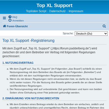
Top XL Support
Toplisten Script
Datenschutz
Impressum
::
::
FAQ
Anmelden
S
Foren-Übersicht
u
Sprache:
c
Top XL Support -Registrierung
h
Mit dem Zugriff auf „Top XL Support“ („https://forum.paddelberg.de“) wird
e
zwischen dir und dem Betreiber ein Vertrag mit folgenden Regelungen
geschlossen:
1. NUTZUNGSVERTRAG
Mit dem Zugriff auf „Top XL Support“ (im Folgenden „das Board“) schließt du einen
Nutzungsvertrag mit dem Betreiber des Boards ab (im Folgenden „Betreiber“) und
erklärst dich mit den nachfolgenden Regelungen einverstanden.
Wenn du mit diesen Regelungen nicht einverstanden bist, so darfst du das Board
nicht weiter nutzen. Für die Nutzung des Boards gelten jeweils die an dieser Stelle
veröffentlichten Regelungen.
Der Nutzungsvertrag wird auf unbestimmte Zeit geschlossen und kann von beiden
Seiten ohne Einhaltung einer Frist jederzeit gekündigt werden.
2. EINRÄUMUNG VON NUTZUNGSRECHTEN
Mit dem Erstellen eines Beitrags erteilst du dem Betreiber ein einfaches, zeitlich und
räumlich unbeschränktes und unentgeltliches Recht, deinen Beitrag im Rahmen des