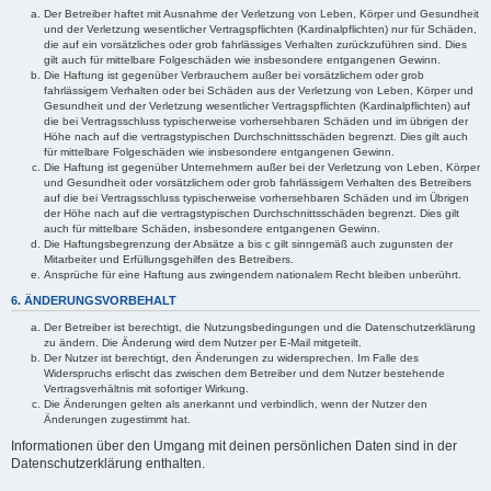
Der Betreiber haftet mit Ausnahme der Verletzung von Leben, Körper und Gesundheit
und der Verletzung wesentlicher Vertragspflichten (Kardinalpflichten) nur für Schäden,
die auf ein vorsätzliches oder grob fahrlässiges Verhalten zurückzuführen sind. Dies
gilt auch für mittelbare Folgeschäden wie insbesondere entgangenen Gewinn.
Die Haftung ist gegenüber Verbrauchern außer bei vorsätzlichem oder grob
fahrlässigem Verhalten oder bei Schäden aus der Verletzung von Leben, Körper und
Gesundheit und der Verletzung wesentlicher Vertragspflichten (Kardinalpflichten) auf
die bei Vertragsschluss typischerweise vorhersehbaren Schäden und im übrigen der
Höhe nach auf die vertragstypischen Durchschnittsschäden begrenzt. Dies gilt auch
für mittelbare Folgeschäden wie insbesondere entgangenen Gewinn.
Die Haftung ist gegenüber Unternehmern außer bei der Verletzung von Leben, Körper
und Gesundheit oder vorsätzlichem oder grob fahrlässigem Verhalten des Betreibers
auf die bei Vertragsschluss typischerweise vorhersehbaren Schäden und im Übrigen
der Höhe nach auf die vertragstypischen Durchschnittsschäden begrenzt. Dies gilt
auch für mittelbare Schäden, insbesondere entgangenen Gewinn.
Die Haftungsbegrenzung der Absätze a bis c gilt sinngemäß auch zugunsten der
Mitarbeiter und Erfüllungsgehilfen des Betreibers.
Ansprüche für eine Haftung aus zwingendem nationalem Recht bleiben unberührt.
6. ÄNDERUNGSVORBEHALT
Der Betreiber ist berechtigt, die Nutzungsbedingungen und die Datenschutzerklärung
zu ändern. Die Änderung wird dem Nutzer per E-Mail mitgeteilt.
Der Nutzer ist berechtigt, den Änderungen zu widersprechen. Im Falle des
Widerspruchs erlischt das zwischen dem Betreiber und dem Nutzer bestehende
Vertragsverhältnis mit sofortiger Wirkung.
Die Änderungen gelten als anerkannt und verbindlich, wenn der Nutzer den
Änderungen zugestimmt hat.
Informationen über den Umgang mit deinen persönlichen Daten sind in der
Datenschutzerklärung enthalten.