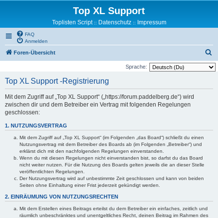
Top XL Support
Toplisten Script
Datenschutz
Impressum
::
::
FAQ
Anmelden
S
Foren-Übersicht
u
Sprache:
c
Top XL Support -Registrierung
h
Mit dem Zugriff auf „Top XL Support“ („https://forum.paddelberg.de“) wird
e
zwischen dir und dem Betreiber ein Vertrag mit folgenden Regelungen
geschlossen:
1. NUTZUNGSVERTRAG
Mit dem Zugriff auf „Top XL Support“ (im Folgenden „das Board“) schließt du einen
Nutzungsvertrag mit dem Betreiber des Boards ab (im Folgenden „Betreiber“) und
erklärst dich mit den nachfolgenden Regelungen einverstanden.
Wenn du mit diesen Regelungen nicht einverstanden bist, so darfst du das Board
nicht weiter nutzen. Für die Nutzung des Boards gelten jeweils die an dieser Stelle
veröffentlichten Regelungen.
Der Nutzungsvertrag wird auf unbestimmte Zeit geschlossen und kann von beiden
Seiten ohne Einhaltung einer Frist jederzeit gekündigt werden.
2. EINRÄUMUNG VON NUTZUNGSRECHTEN
Mit dem Erstellen eines Beitrags erteilst du dem Betreiber ein einfaches, zeitlich und
räumlich unbeschränktes und unentgeltliches Recht, deinen Beitrag im Rahmen des