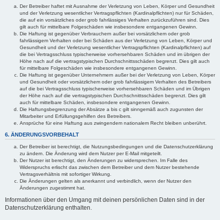
Der Betreiber haftet mit Ausnahme der Verletzung von Leben, Körper und Gesundheit
und der Verletzung wesentlicher Vertragspflichten (Kardinalpflichten) nur für Schäden,
die auf ein vorsätzliches oder grob fahrlässiges Verhalten zurückzuführen sind. Dies
gilt auch für mittelbare Folgeschäden wie insbesondere entgangenen Gewinn.
Die Haftung ist gegenüber Verbrauchern außer bei vorsätzlichem oder grob
fahrlässigem Verhalten oder bei Schäden aus der Verletzung von Leben, Körper und
Gesundheit und der Verletzung wesentlicher Vertragspflichten (Kardinalpflichten) auf
die bei Vertragsschluss typischerweise vorhersehbaren Schäden und im übrigen der
Höhe nach auf die vertragstypischen Durchschnittsschäden begrenzt. Dies gilt auch
für mittelbare Folgeschäden wie insbesondere entgangenen Gewinn.
Die Haftung ist gegenüber Unternehmern außer bei der Verletzung von Leben, Körper
und Gesundheit oder vorsätzlichem oder grob fahrlässigem Verhalten des Betreibers
auf die bei Vertragsschluss typischerweise vorhersehbaren Schäden und im Übrigen
der Höhe nach auf die vertragstypischen Durchschnittsschäden begrenzt. Dies gilt
auch für mittelbare Schäden, insbesondere entgangenen Gewinn.
Die Haftungsbegrenzung der Absätze a bis c gilt sinngemäß auch zugunsten der
Mitarbeiter und Erfüllungsgehilfen des Betreibers.
Ansprüche für eine Haftung aus zwingendem nationalem Recht bleiben unberührt.
6. ÄNDERUNGSVORBEHALT
Der Betreiber ist berechtigt, die Nutzungsbedingungen und die Datenschutzerklärung
zu ändern. Die Änderung wird dem Nutzer per E-Mail mitgeteilt.
Der Nutzer ist berechtigt, den Änderungen zu widersprechen. Im Falle des
Widerspruchs erlischt das zwischen dem Betreiber und dem Nutzer bestehende
Vertragsverhältnis mit sofortiger Wirkung.
Die Änderungen gelten als anerkannt und verbindlich, wenn der Nutzer den
Änderungen zugestimmt hat.
Informationen über den Umgang mit deinen persönlichen Daten sind in der
Datenschutzerklärung enthalten.