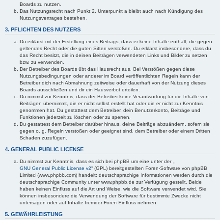
Boards zu nutzen.
Das Nutzungsrecht nach Punkt 2, Unterpunkt a bleibt auch nach Kündigung des
Nutzungsvertrages bestehen.
3. PFLICHTEN DES NUTZERS
Du erklärst mit der Erstellung eines Beitrags, dass er keine Inhalte enthält, die gegen
geltendes Recht oder die guten Sitten verstoßen. Du erklärst insbesondere, dass du
das Recht besitzt, die in deinen Beiträgen verwendeten Links und Bilder zu setzen
bzw. zu verwenden.
Der Betreiber des Boards übt das Hausrecht aus. Bei Verstößen gegen diese
Nutzungsbedingungen oder anderer im Board veröffentlichten Regeln kann der
Betreiber dich nach Abmahnung zeitweise oder dauerhaft von der Nutzung dieses
Boards ausschließen und dir ein Hausverbot erteilen.
Du nimmst zur Kenntnis, dass der Betreiber keine Verantwortung für die Inhalte von
Beiträgen übernimmt, die er nicht selbst erstellt hat oder die er nicht zur Kenntnis
genommen hat. Du gestattest dem Betreiber, dein Benutzerkonto, Beiträge und
Funktionen jederzeit zu löschen oder zu sperren.
Du gestattest dem Betreiber darüber hinaus, deine Beiträge abzuändern, sofern sie
gegen o. g. Regeln verstoßen oder geeignet sind, dem Betreiber oder einem Dritten
Schaden zuzufügen.
4. GENERAL PUBLIC LICENSE
Du nimmst zur Kenntnis, dass es sich bei phpBB um eine unter der „
GNU General Public License v2
“ (GPL) bereitgestellten Foren-Software von phpBB
Limited (www.phpbb.com) handelt; deutschsprachige Informationen werden durch die
deutschsprachige Community unter www.phpbb.de zur Verfügung gestellt. Beide
haben keinen Einfluss auf die Art und Weise, wie die Software verwendet wird. Sie
können insbesondere die Verwendung der Software für bestimmte Zwecke nicht
untersagen oder auf Inhalte fremder Foren Einfluss nehmen.
5. GEWÄHRLEISTUNG