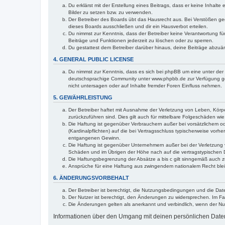
Du erklärst mit der Erstellung eines Beitrags, dass er keine Inhalt
Bilder zu setzen bzw. zu verwenden.
Der Betreiber des Boards übt das Hausrecht aus. Bei Verstößen g
dieses Boards ausschließen und dir ein Hausverbot erteilen.
Du nimmst zur Kenntnis, dass der Betreiber keine Verantwortung für 
Beiträge und Funktionen jederzeit zu löschen oder zu sperren.
Du gestattest dem Betreiber darüber hinaus, deine Beiträge abzuä
4. GENERAL PUBLIC LICENSE
Du nimmst zur Kenntnis, dass es sich bei phpBB um eine unter der 
deutschsprachige Community unter www.phpbb.de zur Verfügung gest
nicht untersagen oder auf Inhalte fremder Foren Einfluss nehmen.
5. GEWÄHRLEISTUNG
Der Betreiber haftet mit Ausnahme der Verletzung von Leben, Körper
zurückzuführen sind. Dies gilt auch für mittelbare Folgeschäden 
Die Haftung ist gegenüber Verbrauchern außer bei vorsätzlichem o
(Kardinalpflichten) auf die bei Vertragsschluss typischerweise vo
entgangenen Gewinn.
Die Haftung ist gegenüber Unternehmern außer bei der Verletzung 
Schäden und im Übrigen der Höhe nach auf die vertragstypischen 
Die Haftungsbegrenzung der Absätze a bis c gilt sinngemäß auch zu
Ansprüche für eine Haftung aus zwingendem nationalem Recht blei
6. ÄNDERUNGSVORBEHALT
Der Betreiber ist berechtigt, die Nutzungsbedingungen und die Dat
Der Nutzer ist berechtigt, den Änderungen zu widersprechen. Im Fa
Die Änderungen gelten als anerkannt und verbindlich, wenn der N
Informationen über den Umgang mit deinen persönlichen Daten 