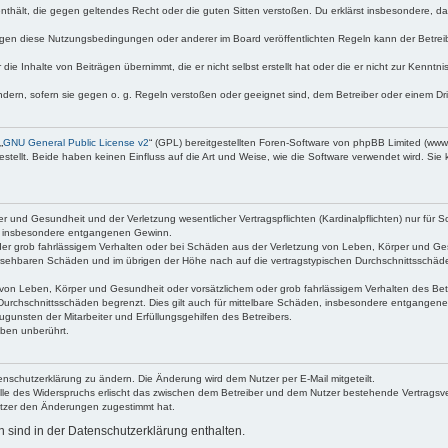
e enthält, die gegen geltendes Recht oder die guten Sitten verstoßen. Du erklärst insbesondere, 
egen diese Nutzungsbedingungen oder anderer im Board veröffentlichten Regeln kann der Betre
die Inhalte von Beiträgen übernimmt, die er nicht selbst erstellt hat oder die er nicht zur Kenn
ndern, sofern sie gegen o. g. Regeln verstoßen oder geeignet sind, dem Betreiber oder einem D
„
GNU General Public License v2
“ (GPL) bereitgestellten Foren-Software von phpBB Limited (ww
ellt. Beide haben keinen Einfluss auf die Art und Weise, wie die Software verwendet wird. Si
 und Gesundheit und der Verletzung wesentlicher Vertragspflichten (Kardinalpflichten) nur für Sc
wie insbesondere entgangenen Gewinn.
der grob fahrlässigem Verhalten oder bei Schäden aus der Verletzung von Leben, Körper und Ges
rhersehbaren Schäden und im übrigen der Höhe nach auf die vertragstypischen Durchschnittsschäde
von Leben, Körper und Gesundheit oder vorsätzlichem oder grob fahrlässigem Verhalten des Betr
Durchschnittsschäden begrenzt. Dies gilt auch für mittelbare Schäden, insbesondere entgangen
gunsten der Mitarbeiter und Erfüllungsgehilfen des Betreibers.
ben unberührt.
enschutzerklärung zu ändern. Die Änderung wird dem Nutzer per E-Mail mitgeteilt.
lle des Widerspruchs erlischt das zwischen dem Betreiber und dem Nutzer bestehende Vertragsverh
utzer den Änderungen zugestimmt hat.
sind in der Datenschutzerklärung enthalten.