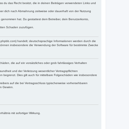
dass du das Recht besitzt, die in deinen Beiträgen verwendeten Links und
iber dich nach Abmahnung zeitweise oder dauerhaft von der Nutzung
tnis genommen hat. Du gestattest dem Betreiber, dein Benutzerkonto,
ritten Schaden zuzufügen.
w.phpbb.com) handelt; deutschsprachige Informationen werden durch die
e können insbesondere die Verwendung der Software für bestimmte Zwecke
häden, die auf ein vorsätzliches oder grob fahrlässiges Verhalten
undheit und der Verletzung wesentlicher Vertragspflichten
n begrenzt. Dies gilt auch für mittelbare Folgeschäden wie insbesondere
eibers auf die bei Vertragsschluss typischerweise vorhersehbaren
en Gewinn.
ältnis mit sofortiger Wirkung.