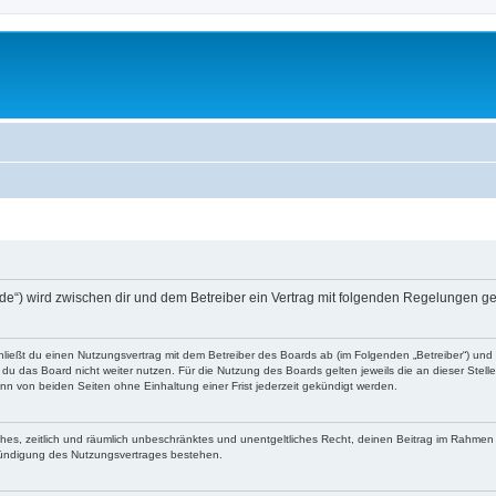
g.de“) wird zwischen dir und dem Betreiber ein Vertrag mit folgenden Regelungen g
chließt du einen Nutzungsvertrag mit dem Betreiber des Boards ab (im Folgenden „Betreiber“) un
du das Board nicht weiter nutzen. Für die Nutzung des Boards gelten jeweils die an dieser Stell
n von beiden Seiten ohne Einhaltung einer Frist jederzeit gekündigt werden.
faches, zeitlich und räumlich unbeschränktes und unentgeltliches Recht, deinen Beitrag im Rahme
Kündigung des Nutzungsvertrages bestehen.