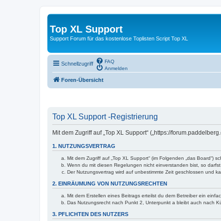
Top XL Support
Support Forum für das kostenlose Toplisten Script Top XL
FAQ
Schnellzugriff
Anmelden
Foren-Übersicht
Top XL Support -Registrierung
Mit dem Zugriff auf „Top XL Support“ („https://forum.paddelber
1. NUTZUNGSVERTRAG
Mit dem Zugriff auf „Top XL Support“ (im Folgenden „das Board“) s
Wenn du mit diesen Regelungen nicht einverstanden bist, so darfst 
Der Nutzungsvertrag wird auf unbestimmte Zeit geschlossen und kan
2. EINRÄUMUNG VON NUTZUNGSRECHTEN
Mit dem Erstellen eines Beitrags erteilst du dem Betreiber ein ein
Das Nutzungsrecht nach Punkt 2, Unterpunkt a bleibt auch nach 
3. PFLICHTEN DES NUTZERS