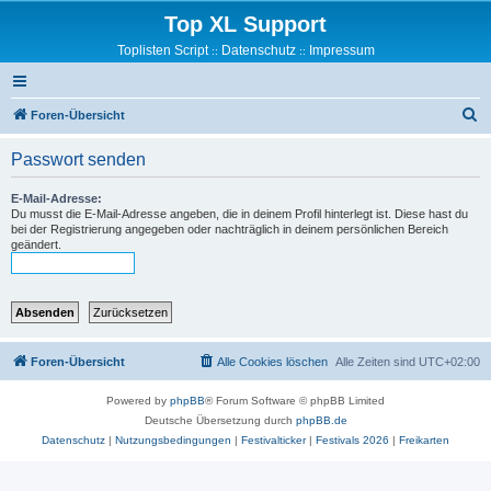
Top XL Support
Toplisten Script
Datenschutz
Impressum
::
::
S
Foren-Übersicht
u
Passwort senden
c
h
E-Mail-Adresse:
Du musst die E-Mail-Adresse angeben, die in deinem Profil hinterlegt ist. Diese hast du
e
bei der Registrierung angegeben oder nachträglich in deinem persönlichen Bereich
geändert.
Foren-Übersicht
Alle Cookies löschen
Alle Zeiten sind
UTC+02:00
Powered by
phpBB
® Forum Software © phpBB Limited
Deutsche Übersetzung durch
phpBB.de
Datenschutz
|
Nutzungsbedingungen
|
Festivalticker
|
Festivals 2026
|
Freikarten