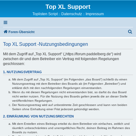
Top XL Support
Toplisten Script
Datenschutz
Impressum
::
::
S
Foren-Übersicht
u
Top XL Support -Nutzungsbedingungen
c
h
Mit dem Zugriff auf „Top XL Support“ („https://forum.paddelberg.de“) wird
zwischen dir und dem Betreiber ein Vertrag mit folgenden Regelungen
e
geschlossen:
1. NUTZUNGSVERTRAG
Mit dem Zugriff auf „Top XL Support“ (im Folgenden „das Board“) schließt du einen
Nutzungsvertrag mit dem Betreiber des Boards ab (im Folgenden „Betreiber“) und
erklärst dich mit den nachfolgenden Regelungen einverstanden.
Wenn du mit diesen Regelungen nicht einverstanden bist, so darfst du das Board
nicht weiter nutzen. Für die Nutzung des Boards gelten jeweils die an dieser Stelle
veröffentlichten Regelungen.
Der Nutzungsvertrag wird auf unbestimmte Zeit geschlossen und kann von beiden
Seiten ohne Einhaltung einer Frist jederzeit gekündigt werden.
2. EINRÄUMUNG VON NUTZUNGSRECHTEN
Mit dem Erstellen eines Beitrags erteilst du dem Betreiber ein einfaches, zeitlich und
räumlich unbeschränktes und unentgeltliches Recht, deinen Beitrag im Rahmen des
Boards zu nutzen.