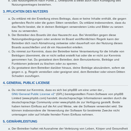
Das Nutzungsrecht nach Punkt 2, Unterpunkt a bleibt auch nach Kündigung des
Nutzungsvertrages bestehen.
3. PFLICHTEN DES NUTZERS
Du erklärst mit der Erstellung eines Beitrags, dass er keine Inhalte enthält, die gegen
geltendes Recht oder die guten Sitten verstoßen. Du erklärst insbesondere, dass du
das Recht besitzt, die in deinen Beiträgen verwendeten Links und Bilder zu setzen
bzw. zu verwenden.
Der Betreiber des Boards übt das Hausrecht aus. Bei Verstößen gegen diese
Nutzungsbedingungen oder anderer im Board veröffentlichten Regeln kann der
Betreiber dich nach Abmahnung zeitweise oder dauerhaft von der Nutzung dieses
Boards ausschließen und dir ein Hausverbot erteilen.
Du nimmst zur Kenntnis, dass der Betreiber keine Verantwortung für die Inhalte von
Beiträgen übernimmt, die er nicht selbst erstellt hat oder die er nicht zur Kenntnis
genommen hat. Du gestattest dem Betreiber, dein Benutzerkonto, Beiträge und
Funktionen jederzeit zu löschen oder zu sperren.
Du gestattest dem Betreiber darüber hinaus, deine Beiträge abzuändern, sofern sie
gegen o. g. Regeln verstoßen oder geeignet sind, dem Betreiber oder einem Dritten
Schaden zuzufügen.
4. GENERAL PUBLIC LICENSE
Du nimmst zur Kenntnis, dass es sich bei phpBB um eine unter der „
GNU General Public License v2
“ (GPL) bereitgestellten Foren-Software von phpBB
Limited (www.phpbb.com) handelt; deutschsprachige Informationen werden durch die
deutschsprachige Community unter www.phpbb.de zur Verfügung gestellt. Beide
haben keinen Einfluss auf die Art und Weise, wie die Software verwendet wird. Sie
können insbesondere die Verwendung der Software für bestimmte Zwecke nicht
untersagen oder auf Inhalte fremder Foren Einfluss nehmen.
5. GEWÄHRLEISTUNG
Der Betreiber haftet mit Ausnahme der Verletzung von Leben, Körper und Gesundheit