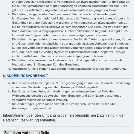
und der Verletzung wesentlicher Vertragspflichten (Kardinalpflichten) nur für Schäden,
die auf ein vorsätzliches oder grob fahrlässiges Verhalten zurückzuführen sind. Dies
gilt auch für mittelbare Folgeschäden wie insbesondere entgangenen Gewinn.
Die Haftung ist gegenüber Verbrauchern außer bei vorsätzlichem oder grob
fahrlässigem Verhalten oder bei Schäden aus der Verletzung von Leben, Körper und
Gesundheit und der Verletzung wesentlicher Vertragspflichten (Kardinalpflichten) auf
die bei Vertragsschluss typischerweise vorhersehbaren Schäden und im übrigen der
Höhe nach auf die vertragstypischen Durchschnittsschäden begrenzt. Dies gilt auch
für mittelbare Folgeschäden wie insbesondere entgangenen Gewinn.
Die Haftung ist gegenüber Unternehmern außer bei der Verletzung von Leben, Körper
und Gesundheit oder vorsätzlichem oder grob fahrlässigem Verhalten des Betreibers
auf die bei Vertragsschluss typischerweise vorhersehbaren Schäden und im Übrigen
der Höhe nach auf die vertragstypischen Durchschnittsschäden begrenzt. Dies gilt
auch für mittelbare Schäden, insbesondere entgangenen Gewinn.
Die Haftungsbegrenzung der Absätze a bis c gilt sinngemäß auch zugunsten der
Mitarbeiter und Erfüllungsgehilfen des Betreibers.
Ansprüche für eine Haftung aus zwingendem nationalem Recht bleiben unberührt.
6. ÄNDERUNGSVORBEHALT
Der Betreiber ist berechtigt, die Nutzungsbedingungen und die Datenschutzerklärung
zu ändern. Die Änderung wird dem Nutzer per E-Mail mitgeteilt.
Der Nutzer ist berechtigt, den Änderungen zu widersprechen. Im Falle des
Widerspruchs erlischt das zwischen dem Betreiber und dem Nutzer bestehende
Vertragsverhältnis mit sofortiger Wirkung.
Die Änderungen gelten als anerkannt und verbindlich, wenn der Nutzer den
Änderungen zugestimmt hat.
Informationen über den Umgang mit deinen persönlichen Daten sind in der
Datenschutzerklärung enthalten.
Zurück zur vorherigen Seite