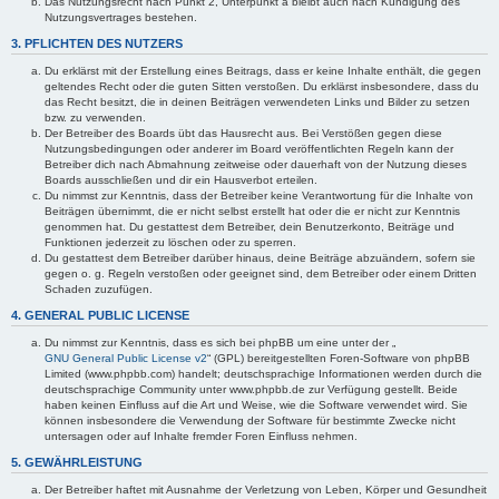
Das Nutzungsrecht nach Punkt 2, Unterpunkt a bleibt auch nach Kündigung des
Nutzungsvertrages bestehen.
3. PFLICHTEN DES NUTZERS
Du erklärst mit der Erstellung eines Beitrags, dass er keine Inhalte enthält, die gegen
geltendes Recht oder die guten Sitten verstoßen. Du erklärst insbesondere, dass du
das Recht besitzt, die in deinen Beiträgen verwendeten Links und Bilder zu setzen
bzw. zu verwenden.
Der Betreiber des Boards übt das Hausrecht aus. Bei Verstößen gegen diese
Nutzungsbedingungen oder anderer im Board veröffentlichten Regeln kann der
Betreiber dich nach Abmahnung zeitweise oder dauerhaft von der Nutzung dieses
Boards ausschließen und dir ein Hausverbot erteilen.
Du nimmst zur Kenntnis, dass der Betreiber keine Verantwortung für die Inhalte von
Beiträgen übernimmt, die er nicht selbst erstellt hat oder die er nicht zur Kenntnis
genommen hat. Du gestattest dem Betreiber, dein Benutzerkonto, Beiträge und
Funktionen jederzeit zu löschen oder zu sperren.
Du gestattest dem Betreiber darüber hinaus, deine Beiträge abzuändern, sofern sie
gegen o. g. Regeln verstoßen oder geeignet sind, dem Betreiber oder einem Dritten
Schaden zuzufügen.
4. GENERAL PUBLIC LICENSE
Du nimmst zur Kenntnis, dass es sich bei phpBB um eine unter der „
GNU General Public License v2
“ (GPL) bereitgestellten Foren-Software von phpBB
Limited (www.phpbb.com) handelt; deutschsprachige Informationen werden durch die
deutschsprachige Community unter www.phpbb.de zur Verfügung gestellt. Beide
haben keinen Einfluss auf die Art und Weise, wie die Software verwendet wird. Sie
können insbesondere die Verwendung der Software für bestimmte Zwecke nicht
untersagen oder auf Inhalte fremder Foren Einfluss nehmen.
5. GEWÄHRLEISTUNG
Der Betreiber haftet mit Ausnahme der Verletzung von Leben, Körper und Gesundheit