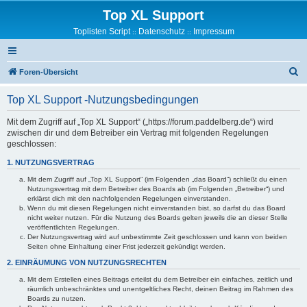
Top XL Support
Toplisten Script
Datenschutz
Impressum
::
::
S
Foren-Übersicht
u
Top XL Support -Nutzungsbedingungen
c
h
Mit dem Zugriff auf „Top XL Support“ („https://forum.paddelberg.de“) wird
zwischen dir und dem Betreiber ein Vertrag mit folgenden Regelungen
e
geschlossen:
1. NUTZUNGSVERTRAG
Mit dem Zugriff auf „Top XL Support“ (im Folgenden „das Board“) schließt du einen
Nutzungsvertrag mit dem Betreiber des Boards ab (im Folgenden „Betreiber“) und
erklärst dich mit den nachfolgenden Regelungen einverstanden.
Wenn du mit diesen Regelungen nicht einverstanden bist, so darfst du das Board
nicht weiter nutzen. Für die Nutzung des Boards gelten jeweils die an dieser Stelle
veröffentlichten Regelungen.
Der Nutzungsvertrag wird auf unbestimmte Zeit geschlossen und kann von beiden
Seiten ohne Einhaltung einer Frist jederzeit gekündigt werden.
2. EINRÄUMUNG VON NUTZUNGSRECHTEN
Mit dem Erstellen eines Beitrags erteilst du dem Betreiber ein einfaches, zeitlich und
räumlich unbeschränktes und unentgeltliches Recht, deinen Beitrag im Rahmen des
Boards zu nutzen.