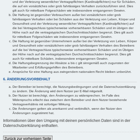
und der Verletzung wesentlicher Vertragspflichten (Kardinalpflichten) nur für Schäden,
die auf ein vorsätzliches oder grob fahrlässiges Verhalten zurückzuführen sind. Dies
gilt auch für mittelbare Folgeschäden wie insbesondere entgangenen Gewinn.
Die Haftung ist gegenüber Verbrauchern außer bei vorsätzlichem oder grob
fahrlässigem Verhalten oder bei Schäden aus der Verletzung von Leben, Körper und
Gesundheit und der Verletzung wesentlicher Vertragspflichten (Kardinalpflichten) auf
die bei Vertragsschluss typischerweise vorhersehbaren Schäden und im übrigen der
Höhe nach auf die vertragstypischen Durchschnittsschäden begrenzt. Dies gilt auch
für mittelbare Folgeschäden wie insbesondere entgangenen Gewinn.
Die Haftung ist gegenüber Unternehmern außer bei der Verletzung von Leben, Körper
und Gesundheit oder vorsätzlichem oder grob fahrlässigem Verhalten des Betreibers
auf die bei Vertragsschluss typischerweise vorhersehbaren Schäden und im Übrigen
der Höhe nach auf die vertragstypischen Durchschnittsschäden begrenzt. Dies gilt
auch für mittelbare Schäden, insbesondere entgangenen Gewinn.
Die Haftungsbegrenzung der Absätze a bis c gilt sinngemäß auch zugunsten der
Mitarbeiter und Erfüllungsgehilfen des Betreibers.
Ansprüche für eine Haftung aus zwingendem nationalem Recht bleiben unberührt.
6. ÄNDERUNGSVORBEHALT
Der Betreiber ist berechtigt, die Nutzungsbedingungen und die Datenschutzerklärung
zu ändern. Die Änderung wird dem Nutzer per E-Mail mitgeteilt.
Der Nutzer ist berechtigt, den Änderungen zu widersprechen. Im Falle des
Widerspruchs erlischt das zwischen dem Betreiber und dem Nutzer bestehende
Vertragsverhältnis mit sofortiger Wirkung.
Die Änderungen gelten als anerkannt und verbindlich, wenn der Nutzer den
Änderungen zugestimmt hat.
Informationen über den Umgang mit deinen persönlichen Daten sind in der
Datenschutzerklärung enthalten.
Zurück zur vorherigen Seite