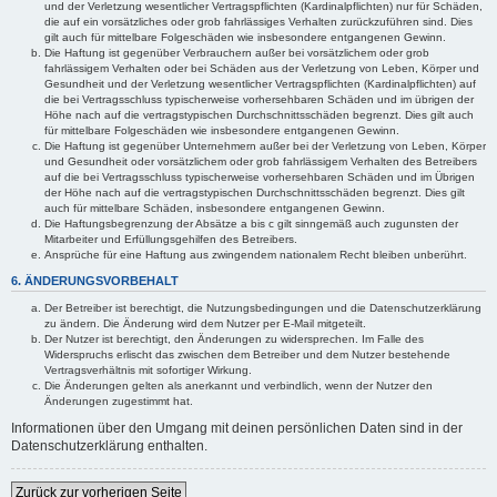
und der Verletzung wesentlicher Vertragspflichten (Kardinalpflichten) nur für Schäden,
die auf ein vorsätzliches oder grob fahrlässiges Verhalten zurückzuführen sind. Dies
gilt auch für mittelbare Folgeschäden wie insbesondere entgangenen Gewinn.
Die Haftung ist gegenüber Verbrauchern außer bei vorsätzlichem oder grob
fahrlässigem Verhalten oder bei Schäden aus der Verletzung von Leben, Körper und
Gesundheit und der Verletzung wesentlicher Vertragspflichten (Kardinalpflichten) auf
die bei Vertragsschluss typischerweise vorhersehbaren Schäden und im übrigen der
Höhe nach auf die vertragstypischen Durchschnittsschäden begrenzt. Dies gilt auch
für mittelbare Folgeschäden wie insbesondere entgangenen Gewinn.
Die Haftung ist gegenüber Unternehmern außer bei der Verletzung von Leben, Körper
und Gesundheit oder vorsätzlichem oder grob fahrlässigem Verhalten des Betreibers
auf die bei Vertragsschluss typischerweise vorhersehbaren Schäden und im Übrigen
der Höhe nach auf die vertragstypischen Durchschnittsschäden begrenzt. Dies gilt
auch für mittelbare Schäden, insbesondere entgangenen Gewinn.
Die Haftungsbegrenzung der Absätze a bis c gilt sinngemäß auch zugunsten der
Mitarbeiter und Erfüllungsgehilfen des Betreibers.
Ansprüche für eine Haftung aus zwingendem nationalem Recht bleiben unberührt.
6. ÄNDERUNGSVORBEHALT
Der Betreiber ist berechtigt, die Nutzungsbedingungen und die Datenschutzerklärung
zu ändern. Die Änderung wird dem Nutzer per E-Mail mitgeteilt.
Der Nutzer ist berechtigt, den Änderungen zu widersprechen. Im Falle des
Widerspruchs erlischt das zwischen dem Betreiber und dem Nutzer bestehende
Vertragsverhältnis mit sofortiger Wirkung.
Die Änderungen gelten als anerkannt und verbindlich, wenn der Nutzer den
Änderungen zugestimmt hat.
Informationen über den Umgang mit deinen persönlichen Daten sind in der
Datenschutzerklärung enthalten.
Zurück zur vorherigen Seite