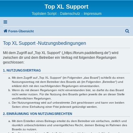
Top XL Support
Toplisten Script
Datenschutz
Impressum
::
::
S
Foren-Übersicht
u
Top XL Support -Nutzungsbedingungen
c
h
Mit dem Zugriff auf „Top XL Support“ („https://forum.paddelberg.de“) wird
zwischen dir und dem Betreiber ein Vertrag mit folgenden Regelungen
e
geschlossen:
1. NUTZUNGSVERTRAG
Mit dem Zugriff auf „Top XL Support“ (im Folgenden „das Board“) schließt du einen
Nutzungsvertrag mit dem Betreiber des Boards ab (im Folgenden „Betreiber“) und
erklärst dich mit den nachfolgenden Regelungen einverstanden.
Wenn du mit diesen Regelungen nicht einverstanden bist, so darfst du das Board
nicht weiter nutzen. Für die Nutzung des Boards gelten jeweils die an dieser Stelle
veröffentlichten Regelungen.
Der Nutzungsvertrag wird auf unbestimmte Zeit geschlossen und kann von beiden
Seiten ohne Einhaltung einer Frist jederzeit gekündigt werden.
2. EINRÄUMUNG VON NUTZUNGSRECHTEN
Mit dem Erstellen eines Beitrags erteilst du dem Betreiber ein einfaches, zeitlich und
räumlich unbeschränktes und unentgeltliches Recht, deinen Beitrag im Rahmen des
Boards zu nutzen.